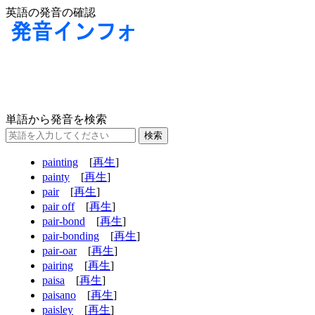
英語の発音の確認
単語から発音を検索
painting
[
再生
]
painty
[
再生
]
pair
[
再生
]
pair off
[
再生
]
pair-bond
[
再生
]
pair-bonding
[
再生
]
pair-oar
[
再生
]
pairing
[
再生
]
paisa
[
再生
]
paisano
[
再生
]
paisley
[
再生
]