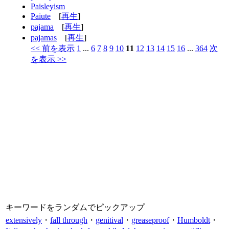
Paisleyism
Paiute
[
再生
]
pajama
[
再生
]
pajamas
[
再生
]
<< 前を表示
1
...
6
7
8
9
10
11
12
13
14
15
16
...
364
次
を表示 >>
キーワードをランダムでピックアップ
extensively
・
fall through
・
genitival
・
greaseproof
・
Humboldt
・