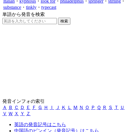
Italian
・
kyphosis
・
look for
・
philadelphus
・
springer
・
stifling
・
substance
・
tinkly
・
typecast
単語から発音を検索
発音インフォの索引
Ａ
Ｂ
Ｃ
Ｄ
Ｅ
Ｆ
Ｇ
Ｈ
Ｉ
Ｊ
Ｋ
Ｌ
Ｍ
Ｎ
Ｏ
Ｐ
Ｑ
Ｒ
Ｓ
Ｔ
Ｕ
Ｖ
Ｗ
Ｘ
Ｙ
Ｚ
英語の発音記号はこちら
中国語のピンイン（発音記号）はこちら