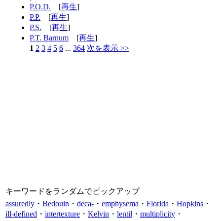
P.O.D.
[
再生
]
P.P.
[
再生
]
P.S.
[
再生
]
P.T. Barnum
[
再生
]
1
2
3
4
5
6
...
364
次を表示 >>
キーワードをランダムでピックアップ
assuredly
・
Bedouin
・
deca-
・
emphysema
・
Florida
・
Hopkins
・
ill-defined
・
intertexture
・
Kelvin
・
lentil
・
multiplicity
・