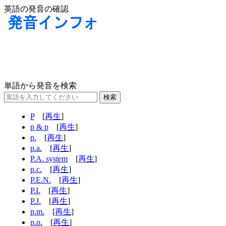
英語の発音の確認
単語から発音を検索
P
[
再生
]
p & p
[
再生
]
p.
[
再生
]
p.a.
[
再生
]
P.A. system
[
再生
]
p.c.
[
再生
]
P.E.N.
[
再生
]
P.I.
[
再生
]
P.J.
[
再生
]
p.m.
[
再生
]
p.o.
[
再生
]