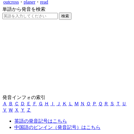
outcross
・
planer
・
read
単語から発音を検索
発音インフォの索引
Ａ
Ｂ
Ｃ
Ｄ
Ｅ
Ｆ
Ｇ
Ｈ
Ｉ
Ｊ
Ｋ
Ｌ
Ｍ
Ｎ
Ｏ
Ｐ
Ｑ
Ｒ
Ｓ
Ｔ
Ｕ
Ｖ
Ｗ
Ｘ
Ｙ
Ｚ
英語の発音記号はこちら
中国語のピンイン（発音記号）はこちら