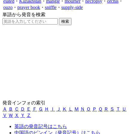
elated
・
Kazakhstan
・
mangle
・
mourner
・
necropsy
・
orchis
・
ouzo
・
prayer book
・
sniffle
・
supply-side
単語から発音を検索
発音インフォの索引
Ａ
Ｂ
Ｃ
Ｄ
Ｅ
Ｆ
Ｇ
Ｈ
Ｉ
Ｊ
Ｋ
Ｌ
Ｍ
Ｎ
Ｏ
Ｐ
Ｑ
Ｒ
Ｓ
Ｔ
Ｕ
Ｖ
Ｗ
Ｘ
Ｙ
Ｚ
英語の発音記号はこちら
中国語のピンイン（発音記号）はこちら