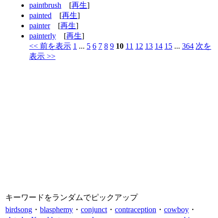
paintbrush
[
再生
]
painted
[
再生
]
painter
[
再生
]
painterly
[
再生
]
<< 前を表示
1
...
5
6
7
8
9
10
11
12
13
14
15
...
364
次を
表示 >>
キーワードをランダムでピックアップ
birdsong
・
blasphemy
・
conjunct
・
contraception
・
cowboy
・