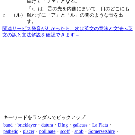
続けて「ファ」となる。
「r」は、舌の先を内側にまいて、口のどこにも
r
（ル）
触れずに「ア」と「ル」の間のような音を出
す。
関連サービス
発音がわかったら、次は英文の意味と文法へ
英
文の訳と文法解説を確認できます
→
キーワードをランダムでピックアップ
band
・
bricklayer
・
datura
・
DIng
・
galleass
・
La Plata
・
pathetic
・
placer
・
pollinate
・
scoff
・
snob
・
Somersetshire
・