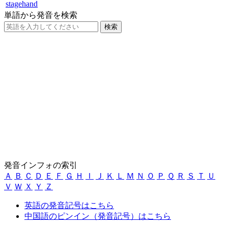
stagehand
単語から発音を検索
発音インフォの索引
Ａ
Ｂ
Ｃ
Ｄ
Ｅ
Ｆ
Ｇ
Ｈ
Ｉ
Ｊ
Ｋ
Ｌ
Ｍ
Ｎ
Ｏ
Ｐ
Ｑ
Ｒ
Ｓ
Ｔ
Ｕ
Ｖ
Ｗ
Ｘ
Ｙ
Ｚ
英語の発音記号はこちら
中国語のピンイン（発音記号）はこちら