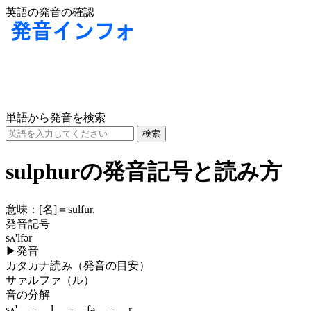
英語の発音の確認
単語から発音を検索
sulphurの発音記号と読み方
意味：
[名]
＝sulfur.
発音記号
sʌ'lfər
▶
発音
カタカナ読み（発音の目安）
サァルファ（ル）
音の分解
sʌ' － l － fə － r