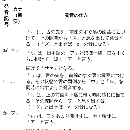
発
カナ
音
（目
発音の仕方
記
安）
号
「s」は、舌の先を、前歯のすぐ裏の歯茎に近づ
けて、その隙間から「ス」と息を出して発音す
る。（「ズ」と出せば「z」の音になる）
サァ
sʌ'
「ʌ」は、日本語の「ア」とほぼ一緒。口を中く
らい開けて、短く「ア」と言う。
続けて「サァ」となる。
「l」は、舌の先を、前歯のすぐ裏の歯茎につけ
l
ル
る。その状態で舌の両側から「ウ」と「ル」を
同時に出すように発音する。
「f」は、上の前歯を下唇に軽く噛む感じに当て
る。その隙間から「フ」と息を出す音。
（「ヴ」と出せば「v」の音になる）
ファ
fə
「ə」は、口をあまり開けずに、弱く曖昧に
「ア」と言う。