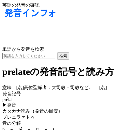
英語の発音の確認
単語から発音を検索
prelateの発音記号と読み方
意味：
[名]
高位聖職者：大司教・司教など.
[名]
発音記号
prélət
▶
発音
カタカナ読み（発音の目安）
プレェラァトゥ
音の分解
p － ré － lə － t