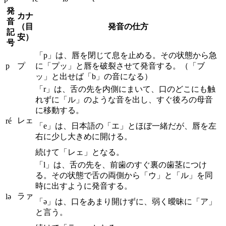
発
カナ
音
（目
発音の仕方
記
安）
号
「p」は、唇を閉じて息を止める。その状態から急
p
プ
に「プッ」と唇を破裂させて発音する。（「ブ
ッ」と出せば「b」の音になる）
「r」は、舌の先を内側にまいて、口のどこにも触
れずに「ル」のような音を出し、すぐ後ろの母音
に移動する。
レェ
ré
「e」は、日本語の「エ」とほぼ一緒だが、唇を左
右に少し大きめに開ける。
続けて「レェ」となる。
「l」は、舌の先を、前歯のすぐ裏の歯茎につけ
る。その状態で舌の両側から「ウ」と「ル」を同
時に出すように発音する。
ラァ
lə
「ə」は、口をあまり開けずに、弱く曖昧に「ア」
と言う。