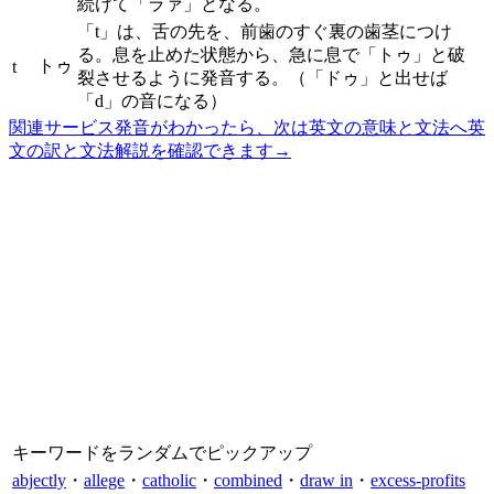
続けて「ラァ」となる。
「t」は、舌の先を、前歯のすぐ裏の歯茎につけ
る。息を止めた状態から、急に息で「トゥ」と破
トゥ
t
裂させるように発音する。（「ドゥ」と出せば
「d」の音になる）
関連サービス
発音がわかったら、次は英文の意味と文法へ
英
文の訳と文法解説を確認できます
→
キーワードをランダムでピックアップ
abjectly
・
allege
・
catholic
・
combined
・
draw in
・
excess-profits