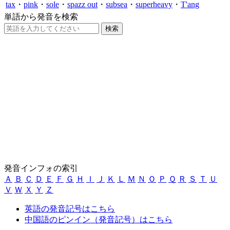
tax
・
pink
・
sole
・
spazz out
・
subsea
・
superheavy
・
T'ang
単語から発音を検索
発音インフォの索引
Ａ
Ｂ
Ｃ
Ｄ
Ｅ
Ｆ
Ｇ
Ｈ
Ｉ
Ｊ
Ｋ
Ｌ
Ｍ
Ｎ
Ｏ
Ｐ
Ｑ
Ｒ
Ｓ
Ｔ
Ｕ
Ｖ
Ｗ
Ｘ
Ｙ
Ｚ
英語の発音記号はこちら
中国語のピンイン（発音記号）はこちら