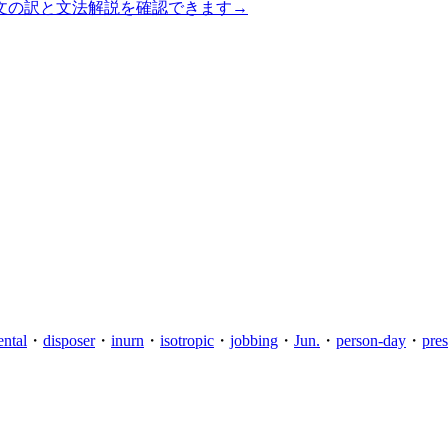
文の訳と文法解説を確認できます
→
ental
・
disposer
・
inurn
・
isotropic
・
jobbing
・
Jun.
・
person-day
・
pres