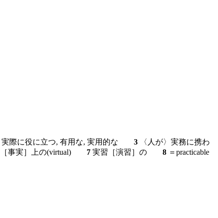
実際に役に立つ, 有用な, 実用的な
3
〈人が〉実務に携わ
［事実］上の(virtual)
7
実習［演習］の
8
＝practicable