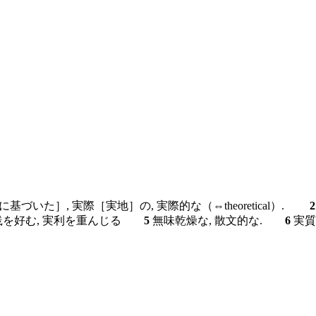
づいた］, 実際［実地］の, 実際的な（⇔theoretical）.
2
実践を好む, 実利を重んじる
5
無味乾燥な, 散文的な.
6
実質