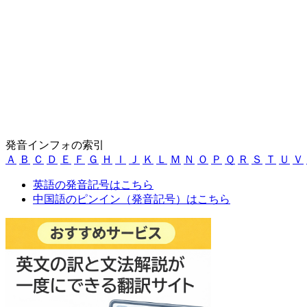
発音インフォの索引
Ａ
Ｂ
Ｃ
Ｄ
Ｅ
Ｆ
Ｇ
Ｈ
Ｉ
Ｊ
Ｋ
Ｌ
Ｍ
Ｎ
Ｏ
Ｐ
Ｑ
Ｒ
Ｓ
Ｔ
Ｕ
Ｖ
英語の発音記号はこちら
中国語のピンイン（発音記号）はこちら