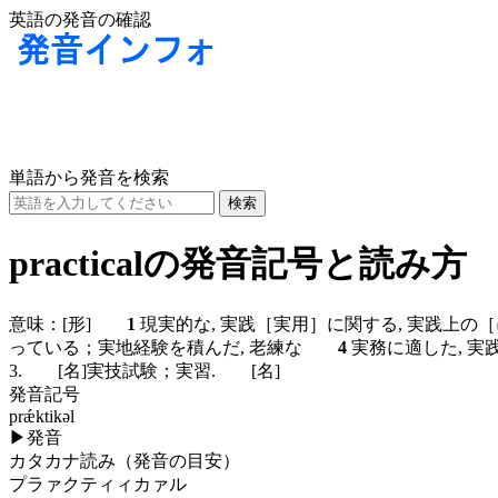
英語の発音の確認
単語から発音を検索
practicalの発音記号と読み方
意味：
[形]
1
現実的な, 実践［実用］に関する, 実践上の［に基
っている；実地経験を積んだ, 老練な
4
実務に適した, 
3.
[名]
実技試験；実習.
[名]
発音記号
prǽktikəl
▶
発音
カタカナ読み（発音の目安）
プラァクティィカァル