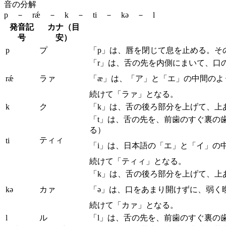
音の分解
p － rǽ － k － ti － kə － l
発音記
カナ（目
号
安）
p
プ
「p」は、唇を閉じて息を止める。そ
「r」は、舌の先を内側にまいて、口
rǽ
ラァ
「æ」は、「ア」と「エ」の中間のよ
続けて「ラァ」となる。
k
ク
「k」は、舌の後ろ部分を上げて、上
「t」は、舌の先を、前歯のすぐ裏の
る）
ティィ
ti
「i」は、日本語の「エ」と「イ」の
続けて「ティィ」となる。
「k」は、舌の後ろ部分を上げて、上
kə
カァ
「ə」は、口をあまり開けずに、弱く
続けて「カァ」となる。
l
ル
「l」は、舌の先を、前歯のすぐ裏の