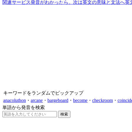
関連サービス
発音がわかったら、次は英文の意味と文法へ
英
キーワードをランダムでピックアップ
anacoluthon
・
arcane
・
bargeboard
・
become
・
checkroom
・
coincid
単語から発音を検索