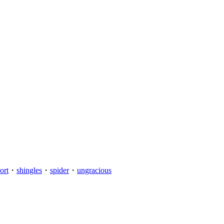
ort
・
shingles
・
spider
・
ungracious