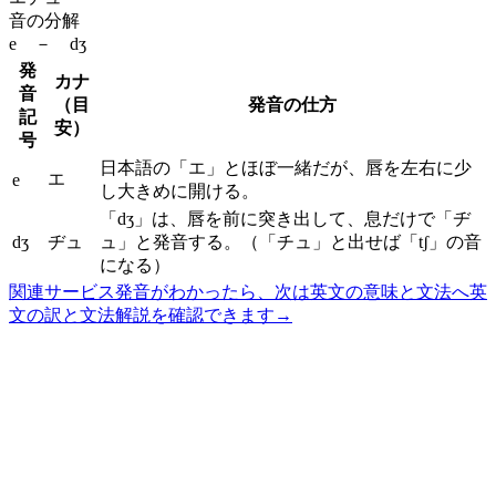
音の分解
e － dʒ
発
カナ
音
（目
発音の仕方
記
安）
号
日本語の「エ」とほぼ一緒だが、唇を左右に少
エ
e
し大きめに開ける。
「dʒ」は、唇を前に突き出して、息だけで「ヂ
dʒ
ヂュ
ュ」と発音する。（「チュ」と出せば「tʃ」の音
になる）
関連サービス
発音がわかったら、次は英文の意味と文法へ
英
文の訳と文法解説を確認できます
→