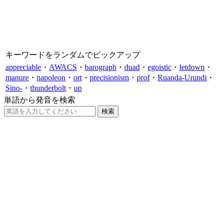
キーワードをランダムでピックアップ
appreciable
・
AWACS
・
barograph
・
duad
・
egoistic
・
letdown
・
manure
・
napoleon
・
ort
・
precisionism
・
prof
・
Ruanda-Urundi
・
Sino-
・
thunderbolt
・
up
単語から発音を検索