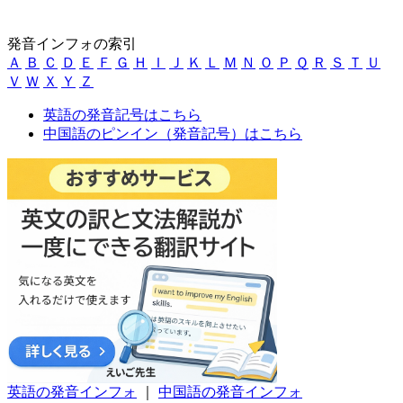
発音インフォの索引
Ａ
Ｂ
Ｃ
Ｄ
Ｅ
Ｆ
Ｇ
Ｈ
Ｉ
Ｊ
Ｋ
Ｌ
Ｍ
Ｎ
Ｏ
Ｐ
Ｑ
Ｒ
Ｓ
Ｔ
Ｕ
Ｖ
Ｗ
Ｘ
Ｙ
Ｚ
英語の発音記号はこちら
中国語のピンイン（発音記号）はこちら
英語の発音インフォ
｜
中国語の発音インフォ