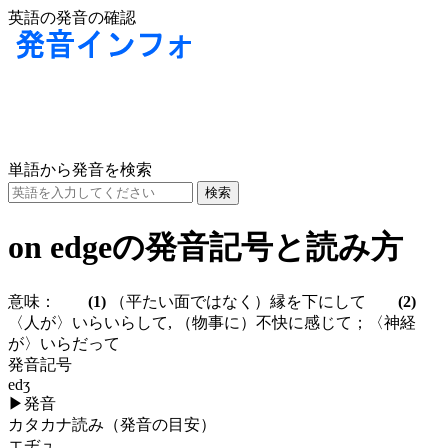
英語の発音の確認
単語から発音を検索
on edgeの発音記号と読み方
意味：
(1)
（平たい面ではなく）縁を下にして
(2)
〈人が〉いらいらして, （物事に）不快に感じて；〈神経
が〉いらだって
発音記号
edʒ
▶
発音
カタカナ読み（発音の目安）
エヂュ