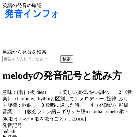
英語の発音の確認
単語から発音を検索
melodyの発音記号と読み方
意味：
[名]
（複-dies）
1
美しい旋律, 快い調べ
2
《音
楽》（harmony, rhythmと区別して）メロディー, 旋律, ふし,
主旋律；歌曲
3
歌唱に適した詩.
4
（発話の）抑揚,
音調 ［教会ラテン語←ギリシャ語melōidia （melos歌＋-
3
ōid歌う＋-
＝歌を歌うこと）. △
］
Y
ODE
発音記号
mélədi