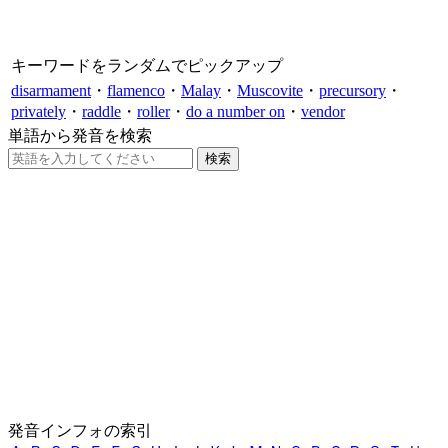
キーワードをランダムでピックアップ
disarmament
・
flamenco
・
Malay
・
Muscovite
・
precursory
・
privately
・
raddle
・
roller
・
do a number on
・
vendor
単語から発音を検索
発音インフォの索引