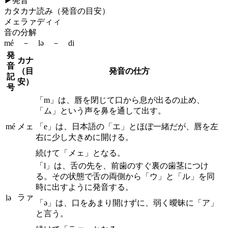
▶
発音
カタカナ読み（発音の目安）
メェラァディィ
音の分解
mé － lə － di
発
カナ
音
（目
発音の仕方
記
安）
号
「m」は、唇を閉じて口から息が出るの止め、
「ム」という声を鼻を通して出す。
mé
メェ
「e」は、日本語の「エ」とほぼ一緒だが、唇を左
右に少し大きめに開ける。
続けて「メェ」となる。
「l」は、舌の先を、前歯のすぐ裏の歯茎につけ
る。その状態で舌の両側から「ウ」と「ル」を同
時に出すように発音する。
ラァ
lə
「ə」は、口をあまり開けずに、弱く曖昧に「ア」
と言う。