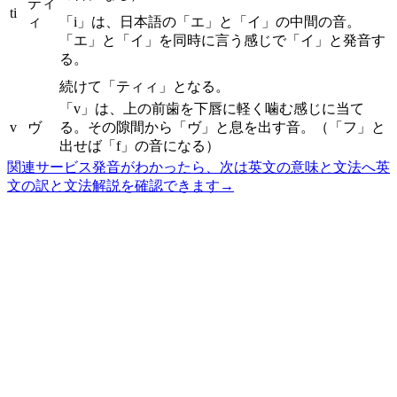
ティ
ti
ィ
「i」は、日本語の「エ」と「イ」の中間の音。
「エ」と「イ」を同時に言う感じで「イ」と発音す
る。
続けて「ティィ」となる。
「v」は、上の前歯を下唇に軽く噛む感じに当て
v
ヴ
る。その隙間から「ヴ」と息を出す音。（「フ」と
出せば「f」の音になる）
関連サービス
発音がわかったら、次は英文の意味と文法へ
英
文の訳と文法解説を確認できます
→