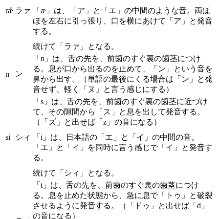
rǽ
ラァ
「æ」は、「ア」と「エ」の中間のような音。両ほ
ほを左右に引っ張り、口を横にあけて「ア」と発音
する。
続けて「ラァ」となる。
「n」は、舌の先を、前歯のすぐ裏の歯茎につけ
る。息が口から出るのを止めて、「ン」という音を
ン
n
鼻から出す。（単語の最後にくる場合は「ン」と発
音せず、軽く「ヌ」と言う感じにする）
「s」は、舌の先を、前歯のすぐ裏の歯茎に近づけ
て、その隙間から「ス」と息を出して発音する。
（「ズ」と出せば「z」の音になる）
si
シィ
「i」は、日本語の「エ」と「イ」の中間の音。
「エ」と「イ」を同時に言う感じで「イ」と発音す
る。
続けて「シィ」となる。
「t」は、舌の先を、前歯のすぐ裏の歯茎につけ
る。息を止めた状態から、急に息で「トゥ」と破裂
させるように発音する。（「ドゥ」と出せば「d」
の音になる）