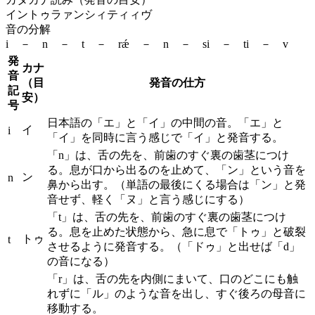
イントゥラァンシィティィヴ
音の分解
i － n － t － rǽ － n － si － ti － v
発
カナ
音
（目
発音の仕方
記
安）
号
日本語の「エ」と「イ」の中間の音。「エ」と
イ
i
「イ」を同時に言う感じで「イ」と発音する。
「n」は、舌の先を、前歯のすぐ裏の歯茎につけ
る。息が口から出るのを止めて、「ン」という音を
ン
n
鼻から出す。（単語の最後にくる場合は「ン」と発
音せず、軽く「ヌ」と言う感じにする）
「t」は、舌の先を、前歯のすぐ裏の歯茎につけ
る。息を止めた状態から、急に息で「トゥ」と破裂
トゥ
t
させるように発音する。（「ドゥ」と出せば「d」
の音になる）
「r」は、舌の先を内側にまいて、口のどこにも触
れずに「ル」のような音を出し、すぐ後ろの母音に
移動する。