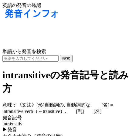
英語の発音の確認
単語から発音を検索
intransitiveの発音記号と読み
方
意味：
《文法》
[形]
自動詞の, 自動詞的な.
[名]
＝
intransitive verb（⇔transitive）.
[副]
[名]
発音記号
intrǽnsitiv
▶
発音
カタカナ読み（発音の目安）