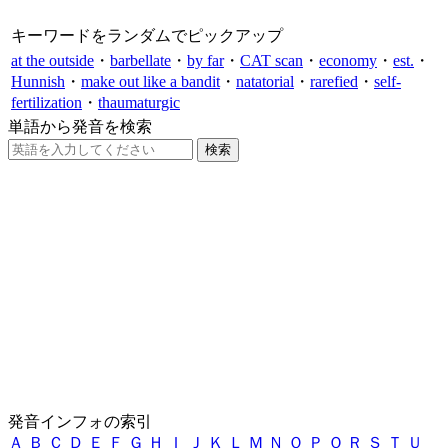
キーワードをランダムでピックアップ
at the outside
・
barbellate
・
by far
・
CAT scan
・
economy
・
est.
・
Hunnish
・
make out like a bandit
・
natatorial
・
rarefied
・
self-
fertilization
・
thaumaturgic
単語から発音を検索
発音インフォの索引
Ａ
Ｂ
Ｃ
Ｄ
Ｅ
Ｆ
Ｇ
Ｈ
Ｉ
Ｊ
Ｋ
Ｌ
Ｍ
Ｎ
Ｏ
Ｐ
Ｑ
Ｒ
Ｓ
Ｔ
Ｕ