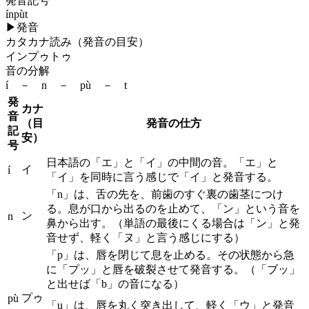
発音記号
ínpùt
▶
発音
カタカナ読み（発音の目安）
インプゥトゥ
音の分解
í － n － pù － t
発
カナ
音
（目
発音の仕方
記
安）
号
日本語の「エ」と「イ」の中間の音。「エ」と
イ
í
「イ」を同時に言う感じで「イ」と発音する。
「n」は、舌の先を、前歯のすぐ裏の歯茎につけ
る。息が口から出るのを止めて、「ン」という音を
ン
n
鼻から出す。（単語の最後にくる場合は「ン」と発
音せず、軽く「ヌ」と言う感じにする）
「p」は、唇を閉じて息を止める。その状態から急
に「プッ」と唇を破裂させて発音する。（「ブッ」
と出せば「b」の音になる）
プゥ
pù
「u」は、唇を丸く突き出して、軽く「ウ」と発音