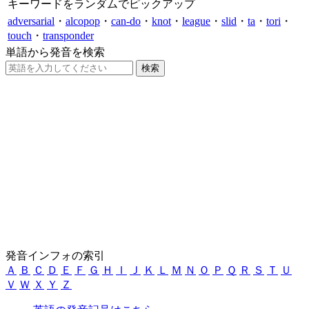
キーワードをランダムでピックアップ
adversarial
・
alcopop
・
can-do
・
knot
・
league
・
slid
・
ta
・
tori
・
touch
・
transponder
単語から発音を検索
発音インフォの索引
Ａ
Ｂ
Ｃ
Ｄ
Ｅ
Ｆ
Ｇ
Ｈ
Ｉ
Ｊ
Ｋ
Ｌ
Ｍ
Ｎ
Ｏ
Ｐ
Ｑ
Ｒ
Ｓ
Ｔ
Ｕ
Ｖ
Ｗ
Ｘ
Ｙ
Ｚ