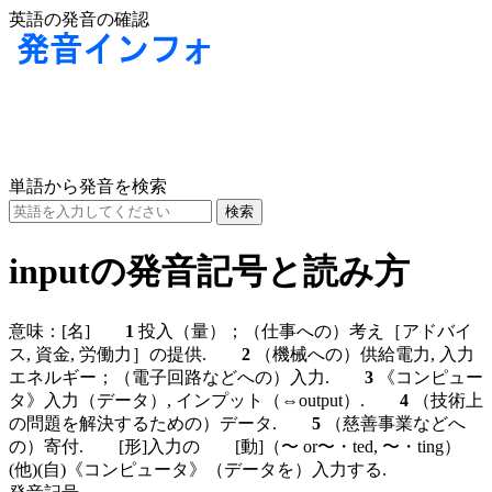
英語の発音の確認
単語から発音を検索
inputの発音記号と読み方
意味：
[名]
1
投入（量）；（仕事への）考え［アドバイ
ス, 資金, 労働力］の提供.
2
（機械への）供給電力, 入力
エネルギー；（電子回路などへの）入力.
3
《コンピュー
タ》入力（データ）, インプット（⇔output）.
4
（技術上
の問題を解決するための）データ.
5
（慈善事業などへ
の）寄付.
[形]
入力の
[動]
（〜 or〜・ted, 〜・ting）
(他)
(自)
《コンピュータ》（データを）入力する.