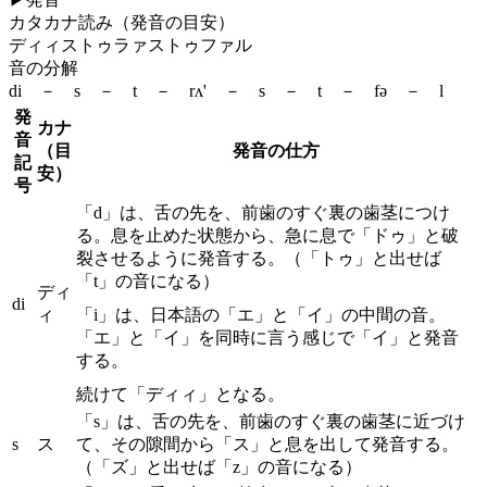
カタカナ読み（発音の目安）
ディィストゥラァストゥファル
音の分解
di － s － t － rʌ' － s － t － fə － l
発
カナ
音
（目
発音の仕方
記
安）
号
「d」は、舌の先を、前歯のすぐ裏の歯茎につけ
る。息を止めた状態から、急に息で「ドゥ」と破
裂させるように発音する。（「トゥ」と出せば
「t」の音になる）
ディ
di
ィ
「i」は、日本語の「エ」と「イ」の中間の音。
「エ」と「イ」を同時に言う感じで「イ」と発音
する。
続けて「ディィ」となる。
「s」は、舌の先を、前歯のすぐ裏の歯茎に近づけ
s
ス
て、その隙間から「ス」と息を出して発音する。
（「ズ」と出せば「z」の音になる）