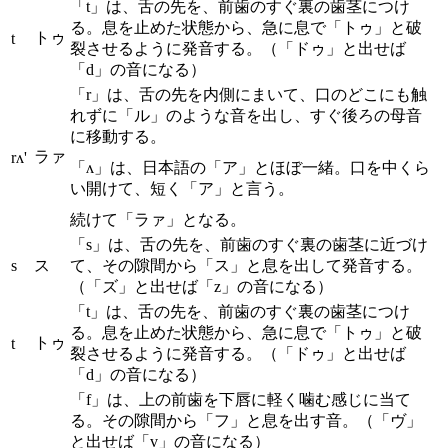
「t」は、舌の先を、前歯のすぐ裏の歯茎につけ
る。息を止めた状態から、急に息で「トゥ」と破
トゥ
t
裂させるように発音する。（「ドゥ」と出せば
「d」の音になる）
「r」は、舌の先を内側にまいて、口のどこにも触
れずに「ル」のような音を出し、すぐ後ろの母音
に移動する。
ラァ
rʌ'
「ʌ」は、日本語の「ア」とほぼ一緒。口を中くら
い開けて、短く「ア」と言う。
続けて「ラァ」となる。
「s」は、舌の先を、前歯のすぐ裏の歯茎に近づけ
s
ス
て、その隙間から「ス」と息を出して発音する。
（「ズ」と出せば「z」の音になる）
「t」は、舌の先を、前歯のすぐ裏の歯茎につけ
る。息を止めた状態から、急に息で「トゥ」と破
トゥ
t
裂させるように発音する。（「ドゥ」と出せば
「d」の音になる）
「f」は、上の前歯を下唇に軽く噛む感じに当て
る。その隙間から「フ」と息を出す音。（「ヴ」
と出せば「v」の音になる）