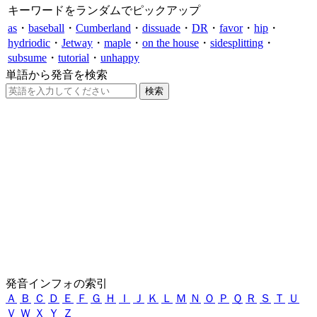
キーワードをランダムでピックアップ
as
・
baseball
・
Cumberland
・
dissuade
・
DR
・
favor
・
hip
・
hydriodic
・
Jetway
・
maple
・
on the house
・
sidesplitting
・
subsume
・
tutorial
・
unhappy
単語から発音を検索
発音インフォの索引
Ａ
Ｂ
Ｃ
Ｄ
Ｅ
Ｆ
Ｇ
Ｈ
Ｉ
Ｊ
Ｋ
Ｌ
Ｍ
Ｎ
Ｏ
Ｐ
Ｑ
Ｒ
Ｓ
Ｔ
Ｕ
Ｖ
Ｗ
Ｘ
Ｙ
Ｚ