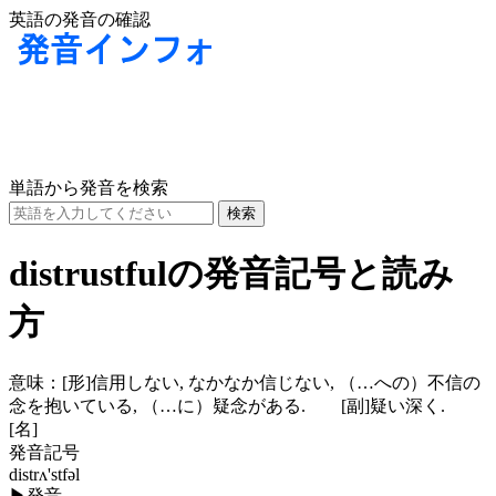
英語の発音の確認
単語から発音を検索
distrustfulの発音記号と読み
方
意味：
[形]
信用しない, なかなか信じない, （…への）不信の
念を抱いている, （…に）疑念がある.
[副]
疑い深く.
[名]
発音記号
distrʌ'stfəl
▶
発音