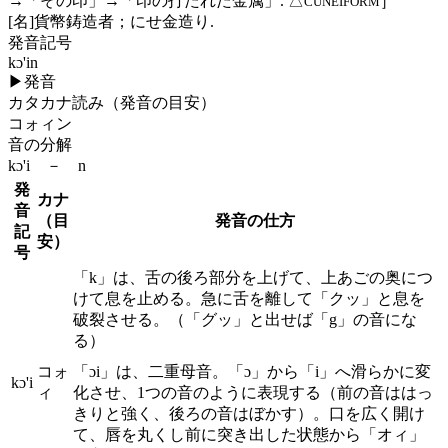
→「その印」→「印の打たれた金属」. △
］
CUNEIFORM
[名]
貨幣鋳造者；にせ金造り.
発音記号
kɔ'in
▶
発音
カタカナ読み（発音の目安）
コォィン
音の分解
kɔ'i － n
発
カナ
音
（目
発音の仕方
記
安）
号
「k」は、舌の後ろ部分を上げて、上あごの奥につ
けて息を止める。急に舌を離して「クッ」と息を
破裂させる。（「グッ」と出せば「g」の音にな
る）
コォ
「ɔi」は、二重母音。「ɔ」から「i」へ滑らかに変
kɔ'i
ィ
化させ、1つの音のように表現する（前の音ははっ
きりと強く、後ろの音はぼかす）。口を広く開け
て、唇を丸くし前に突き出した状態から「オィ」