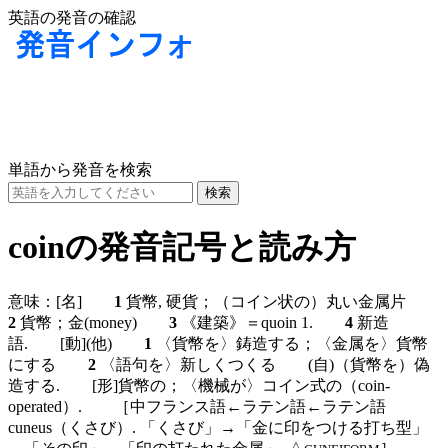
英語の発音の確認
単語から発音を検索
coinの発音記号と読み方
意味：
[名]
1
貨幣, 硬貨；（コイン状の）丸い金属片
2
貨幣；金(money)
3
《建築》＝quoin 1.
4
新造
語.
[動]
(他)
1
〈貨幣を〉鋳造する；〈金属を〉貨幣
にする
2
〈語句を〉新しくつくる
(自)
（貨幣を）偽
造する.
[形]
貨幣の；〈機械が〉コイン式の（coin-
operated）. ［中フランス語←ラテン語←ラテン語
cuneus（くさび）. 「くさび」→「金に印をつける打ち型」