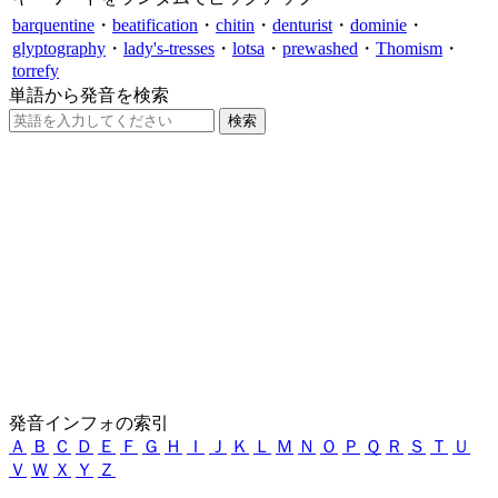
barquentine
・
beatification
・
chitin
・
denturist
・
dominie
・
glyptography
・
lady's-tresses
・
lotsa
・
prewashed
・
Thomism
・
torrefy
単語から発音を検索
発音インフォの索引
Ａ
Ｂ
Ｃ
Ｄ
Ｅ
Ｆ
Ｇ
Ｈ
Ｉ
Ｊ
Ｋ
Ｌ
Ｍ
Ｎ
Ｏ
Ｐ
Ｑ
Ｒ
Ｓ
Ｔ
Ｕ
Ｖ
Ｗ
Ｘ
Ｙ
Ｚ