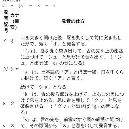
ɔ' － ʃʌ' － k － s
発
カナ
音
（目
発音の仕方
記
安）
号
口を大きく開けた後、唇を丸くして前に突き出し
オ
ɔ'
た形で、短く「オ」と発音する。
「ʃ」は、唇を丸く突き出して、舌の先を上の歯茎
に近づけて「シュ」と息だけで音を出す。（「ジ
ュ」と出せば「ʒ」の音になる）
シャ
ʃʌ'
「ʌ」は、日本語の「ア」とほぼ一緒。口を中くら
い開けて、短く「ア」と言う。
続けて「シャ」となる。
「k」は、舌の後ろ部分を上げて、上あごの奥につ
けて息を止める。急に舌を離して「クッ」と息を
ク
k
破裂させる。（「グッ」と出せば「g」の音にな
る）
「s」は、舌の先を、前歯のすぐ裏の歯茎に近づけ
s
ス
て、その隙間から「ス」と息を出して発音する。