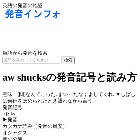
英語の発音の確認
単語から発音を検索
aw shucksの発音記号と読み方
意味：
[間]
なんてこった, まいったな；よしてくれ. ▼しばし
ば善行をほめられたとき照れながら言う.
発音記号
ɔ'ʃʌ'ks
▶
発音
カタカナ読み（発音の目安）
オシャクス
音の分解