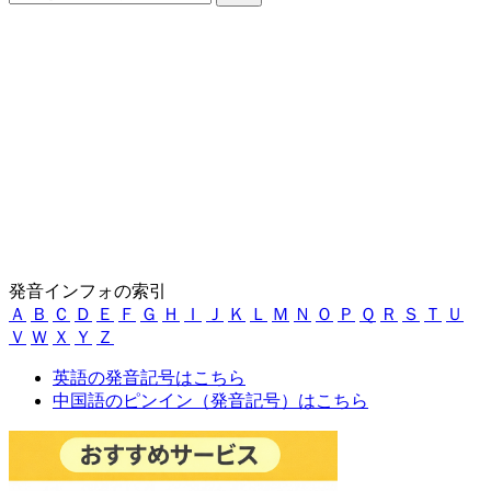
発音インフォの索引
Ａ
Ｂ
Ｃ
Ｄ
Ｅ
Ｆ
Ｇ
Ｈ
Ｉ
Ｊ
Ｋ
Ｌ
Ｍ
Ｎ
Ｏ
Ｐ
Ｑ
Ｒ
Ｓ
Ｔ
Ｕ
Ｖ
Ｗ
Ｘ
Ｙ
Ｚ
英語の発音記号はこちら
中国語のピンイン（発音記号）はこちら