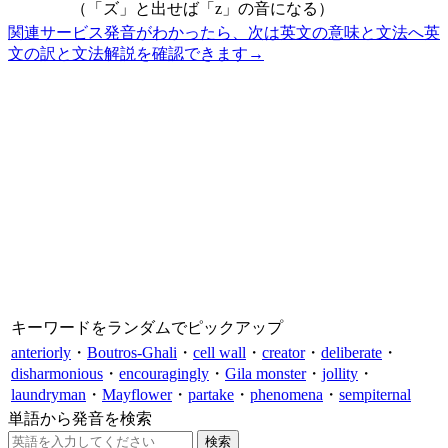
（「ズ」と出せば「z」の音になる）
関連サービス
発音がわかったら、次は英文の意味と文法へ
英
文の訳と文法解説を確認できます
→
キーワードをランダムでピックアップ
anteriorly
・
Boutros-Ghali
・
cell wall
・
creator
・
deliberate
・
disharmonious
・
encouragingly
・
Gila monster
・
jollity
・
laundryman
・
Mayflower
・
partake
・
phenomena
・
sempiternal
単語から発音を検索