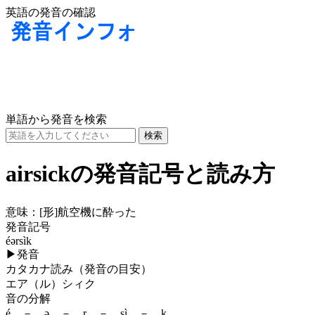
英語の発音の確認
単語から発音を検索
airsickの発音記号と読み方
意味：
[形]
航空機に酔った
発音記号
éərsìk
▶
発音
カタカナ読み（発音の目安）
エア（ル）シィク
音の分解
é － ə － r － sì － k