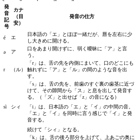
発
カナ
音
（目
発音の仕方
記
安）
号
日本語の「エ」とほぼ一緒だが、唇を左右に少
エ
é
し大きめに開ける。
口をあまり開けずに、弱く曖昧に「ア」と言
ア
ə
う。
「r」は、舌の先を内側にまいて、口のどこにも
r
（ル）
触れずに「ア」と「ル」の間のような音を出
す。
「s」は、舌の先を、前歯のすぐ裏の歯茎に近づ
けて、その隙間から「ス」と息を出して発音す
る。（「ズ」と出せば「z」の音になる）
sì
シィ
「i」は、日本語の「エ」と「イ」の中間の音。
「エ」と「イ」を同時に言う感じで「イ」と発
音する。
続けて「シィ」となる。
「k」は、舌の後ろ部分を上げて、上あごの奥に