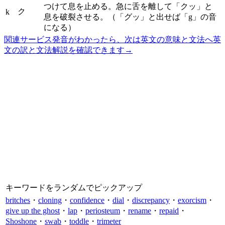
つけて息を止める。急に舌を離して「クッ」と
ク
k
息を破裂させる。（「グッ」と出せば「g」の音
になる）
関連サービス
発音がわかったら、次は英文の意味と文法へ
英
文の訳と文法解説を確認できます
→
キーワードをランダムでピックアップ
britches
・
cloning
・
confidence
・
dial
・
discrepancy
・
exorcism
・
give up the ghost
・
lap
・
periosteum
・
rename
・
repaid
・
Shoshone
・
swab
・
toddle
・
trimeter