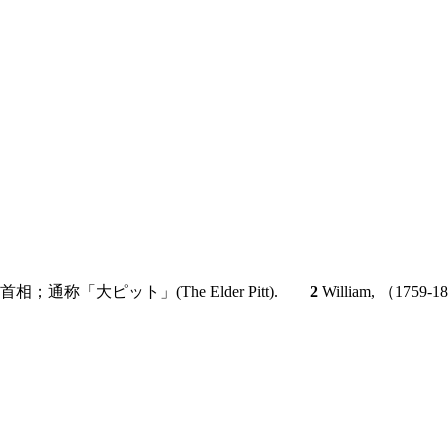
；首相；通称「大ピット」(The Elder Pitt).
2
William, （