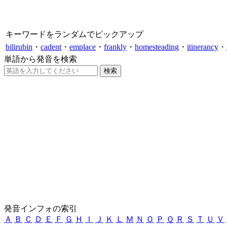
キーワードをランダムでピックアップ
bilirubin
・
cadent
・
emplace
・
frankly
・
homesteading
・
itinerancy
・
単語から発音を検索
発音インフォの索引
Ａ
Ｂ
Ｃ
Ｄ
Ｅ
Ｆ
Ｇ
Ｈ
Ｉ
Ｊ
Ｋ
Ｌ
Ｍ
Ｎ
Ｏ
Ｐ
Ｑ
Ｒ
Ｓ
Ｔ
Ｕ
Ｖ