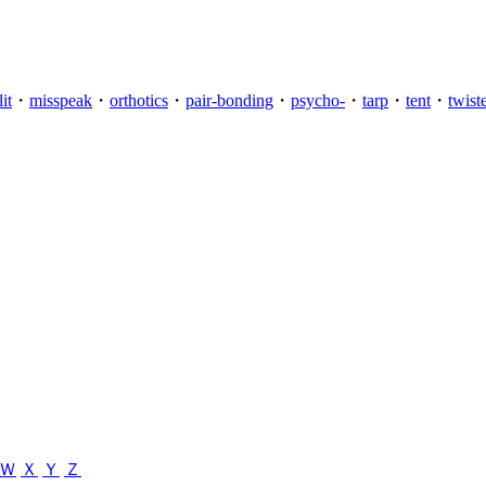
lit
・
misspeak
・
orthotics
・
pair-bonding
・
psycho-
・
tarp
・
tent
・
twist
Ｗ
Ｘ
Ｙ
Ｚ