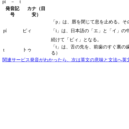
pí － t
発音記
カナ（目
号
安）
「p」は、唇を閉じて息を止める。そ
pí
ピィ
「i」は、日本語の「エ」と「イ」の
続けて「ピィ」となる。
「t」は、舌の先を、前歯のすぐ裏の
トゥ
t
る）
関連サービス
発音がわかったら、次は英文の意味と文法へ
英