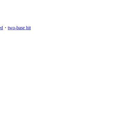
ed
・
two-base hit