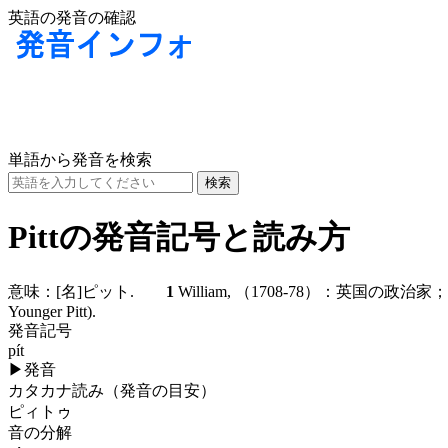
英語の発音の確認
単語から発音を検索
Pittの発音記号と読み方
意味：
[名]
ピット.
1
William, （1708-78）：英国の政治家
Younger Pitt).
発音記号
pít
▶
発音
カタカナ読み（発音の目安）
ピィトゥ
音の分解