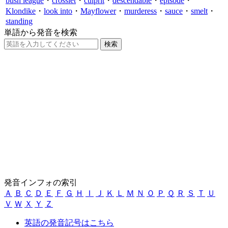
bush league
・
crosslet
・
culprit
・
descendable
・
episode
・
Klondike
・
look into
・
Mayflower
・
murderess
・
sauce
・
smelt
・
standing
単語から発音を検索
発音インフォの索引
Ａ
Ｂ
Ｃ
Ｄ
Ｅ
Ｆ
Ｇ
Ｈ
Ｉ
Ｊ
Ｋ
Ｌ
Ｍ
Ｎ
Ｏ
Ｐ
Ｑ
Ｒ
Ｓ
Ｔ
Ｕ
Ｖ
Ｗ
Ｘ
Ｙ
Ｚ
英語の発音記号はこちら