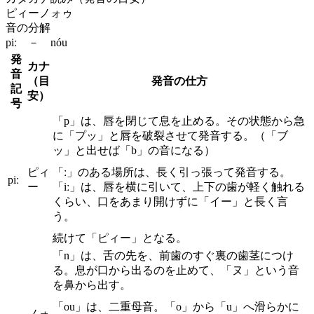
ピィーノォゥ
音の分解
piː － nóu
発
カナ
音
（目
発音の仕方
記
安）
号
「p」は、唇を閉じて息を止める。その状態から急
に「プッ」と唇を破裂させて発音する。（「ブ
ッ」と出せば「b」の音になる）
ピィ
「ː」のある場所は、長く引っ張って発音する。
piː
ー
「iː」は、唇を横に引いて、上下の歯が軽く触れる
くらい、口をあまり開けずに「イー」と長く言
う。
続けて「ピィー」となる。
「n」は、舌の先を、前歯のすぐ裏の歯茎につけ
る。息が口から出るのを止めて、「ヌ」という音
を鼻から出す。
「ou」は、二重母音。「o」から「u」へ滑らかに
ノォ