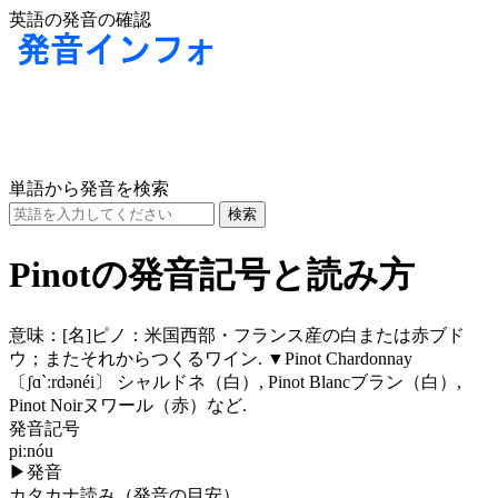
英語の発音の確認
単語から発音を検索
Pinotの発音記号と読み方
意味：
[名]
ピノ：米国西部・フランス産の白または赤ブド
ウ；またそれからつくるワイン. ▼Pinot Chardonnay
〔ʃɑ`ːrdənéi〕
シャルドネ（白）, Pinot Blancブラン（白）,
Pinot Noirヌワール（赤）など.
発音記号
piːnóu
▶
発音
カタカナ読み（発音の目安）