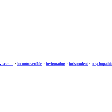
viscerate
・
incontrovertible
・
invigorating
・
jurisprudent
・
psychopathi