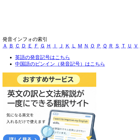
発音インフォの索引
Ａ
Ｂ
Ｃ
Ｄ
Ｅ
Ｆ
Ｇ
Ｈ
Ｉ
Ｊ
Ｋ
Ｌ
Ｍ
Ｎ
Ｏ
Ｐ
Ｑ
Ｒ
Ｓ
Ｔ
Ｕ
Ｖ
英語の発音記号はこちら
中国語のピンイン（発音記号）はこちら