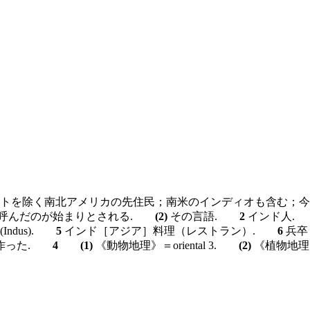
く南北アメリカの先住民；南米のインディオも含む；今日ではNative
をこう呼んだのが始まりとされる.
(2)
その言語.
2
インド人
ndus).
5
インド［アジア］料理（レストラン）.
6
兵
で作った.
4
(1)
《動物地理》＝oriental 3.
(2)
《植物地