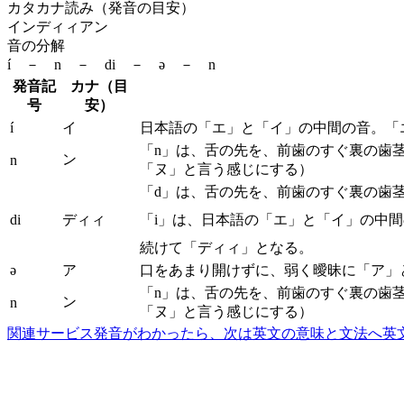
カタカナ読み（発音の目安）
インディィアン
音の分解
í － n － di － ə － n
発音記
カナ（目
号
安）
í
イ
日本語の「エ」と「イ」の中間の音。「
「n」は、舌の先を、前歯のすぐ裏の歯
ン
n
「ヌ」と言う感じにする）
「d」は、舌の先を、前歯のすぐ裏の歯
di
ディィ
「i」は、日本語の「エ」と「イ」の中
続けて「ディィ」となる。
ə
ア
口をあまり開けずに、弱く曖昧に「ア」
「n」は、舌の先を、前歯のすぐ裏の歯
ン
n
「ヌ」と言う感じにする）
関連サービス
発音がわかったら、次は英文の意味と文法へ
英