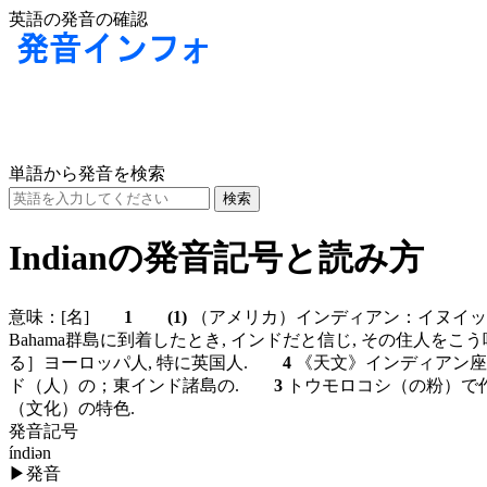
英語の発音の確認
単語から発音を検索
Indianの発音記号と読み方
意味：
[名]
1
(1)
（アメリカ）インディアン：イヌイットを除
Bahama群島に到着したとき, インドだと信じ, その住人
る］ヨーロッパ人, 特に英国人.
4
《天文》インディアン座(I
ド（人）の；東インド諸島の.
3
トウモロコシ（の粉）
（文化）の特色.
発音記号
índiən
▶
発音