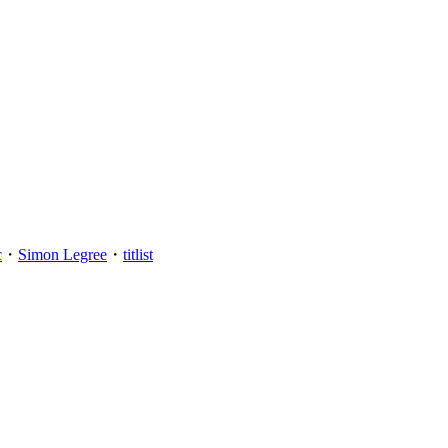
c
・
Simon Legree
・
titlist