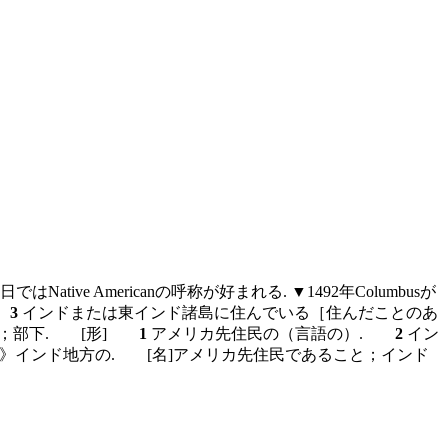
 Americanの呼称が好まれる. ▼1492年Columbusが
.
3
インドまたは東インド諸島に住んでいる［住んだことのあ
卒；部下.
[形]
1
アメリカ先住民の（言語の）.
2
イン
理》インド地方の.
[名]
アメリカ先住民であること；インド