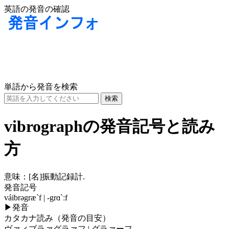
英語の発音の確認
単語から発音を検索
vibrographの発音記号と読み
方
意味：
[名]
振動記録計.
発音記号
váibrəgræ`f | -grɑ`ːf
▶
発音
カタカナ読み（発音の目安）
ヴァィブラァグラァフ | グラァーフ