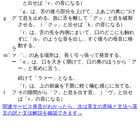
と出せば「v」の音になる）
「g」は、舌の後ろ部分を上げて、上あごの奥につけ
g
グ
て息を止める。急に舌を離して「グッ」と息を破裂
させる。（「クッ」と出せば「k」の音になる）
「r」は、舌の先を内側にまいて、口のどこにも触れ
ずに「ル」のような音を出し、すぐ後ろの母音に移
動する。
ラ
rɑ`ː
ァ
「ː」のある場所は、長く引っ張って発音する。
ー
「ɑː」は、口を大きく開けて、口の奥のほうから「ア
ー」と長めに言う。
続けて「ラァー」となる。
「f」は、上の前歯を下唇に軽く噛む感じに当てる。
f
フ
その隙間から「フ」と息を出す音。（「ヴ」と出せ
ば「v」の音になる）
関連サービス
発音がわかったら、次は英文の意味と文法へ
英
文の訳と文法解説を確認できます
→