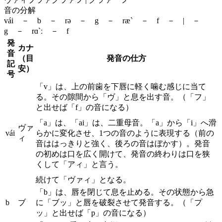
音の分解
vái － b － rə － g － ræ` － f － | －
g － rɑ`ː － f
発
カナ
音
（目
発音の仕方
記
安）
号
「v」は、上の前歯を下唇に軽く噛む感じに当て
る。その隙間から「ヴ」と息を出す音。（「フ」
と出せば「f」の音になる）
「a」は、「ai」は、二重母音。「a」から「i」へ滑
ヴァ
vái
らかに変化させ、1つの音のように表現する（前の
ィ
音ははっきりと強く、後ろの音はぼかす）。発音
の初めは口を広く開けて、発音の終わりは口を狭
くして「アィ」と言う。
続けて「ヴァィ」となる。
「b」は、唇を閉じて息を止める。その状態から急
b
ブ
に「ブッ」と唇を破裂させて発音する。（「プ
ッ」と出せば「p」の音になる）