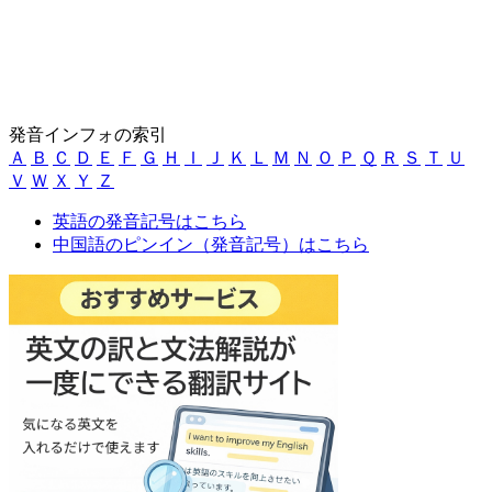
発音インフォの索引
Ａ
Ｂ
Ｃ
Ｄ
Ｅ
Ｆ
Ｇ
Ｈ
Ｉ
Ｊ
Ｋ
Ｌ
Ｍ
Ｎ
Ｏ
Ｐ
Ｑ
Ｒ
Ｓ
Ｔ
Ｕ
Ｖ
Ｗ
Ｘ
Ｙ
Ｚ
英語の発音記号はこちら
中国語のピンイン（発音記号）はこちら