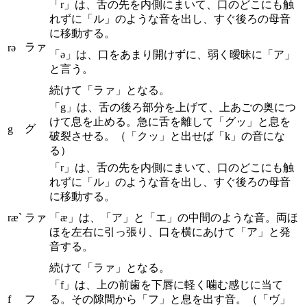
「r」は、舌の先を内側にまいて、口のどこにも触
れずに「ル」のような音を出し、すぐ後ろの母音
に移動する。
ラァ
rə
「ə」は、口をあまり開けずに、弱く曖昧に「ア」
と言う。
続けて「ラァ」となる。
「g」は、舌の後ろ部分を上げて、上あごの奥につ
けて息を止める。急に舌を離して「グッ」と息を
グ
g
破裂させる。（「クッ」と出せば「k」の音にな
る）
「r」は、舌の先を内側にまいて、口のどこにも触
れずに「ル」のような音を出し、すぐ後ろの母音
に移動する。
ræ`
ラァ
「æ」は、「ア」と「エ」の中間のような音。両ほ
ほを左右に引っ張り、口を横にあけて「ア」と発
音する。
続けて「ラァ」となる。
「f」は、上の前歯を下唇に軽く噛む感じに当て
f
フ
る。その隙間から「フ」と息を出す音。（「ヴ」