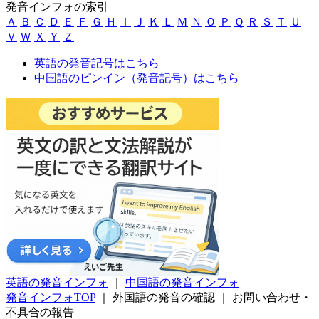
発音インフォの索引
Ａ
Ｂ
Ｃ
Ｄ
Ｅ
Ｆ
Ｇ
Ｈ
Ｉ
Ｊ
Ｋ
Ｌ
Ｍ
Ｎ
Ｏ
Ｐ
Ｑ
Ｒ
Ｓ
Ｔ
Ｕ
Ｖ
Ｗ
Ｘ
Ｙ
Ｚ
英語の発音記号はこちら
中国語のピンイン（発音記号）はこちら
英語の発音インフォ
｜
中国語の発音インフォ
発音インフォTOP
｜
外国語の発音の確認
｜
お問い合わせ・
不具合の報告