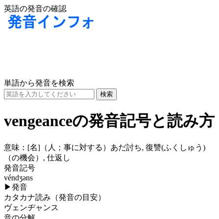
英語の発音の確認
単語から発音を検索
vengeanceの発音記号と読み方
意味：
[名]
（人；事に対する）あだ討ち, 復讐(ふくしゅう)
（の機会）, 仕返し
発音記号
véndʒəns
▶
発音
カタカナ読み（発音の目安）
ヴェンヂャンス
音の分解