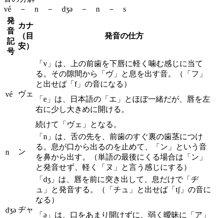
vé － n － dʒə － n － s
発
カナ
音
（目
発音の仕方
記
安）
号
「v」は、上の前歯を下唇に軽く噛む感じに当て
る。その隙間から「ヴ」と息を出す音。（「フ」
と出せば「f」の音になる）
ヴェ
vé
「e」は、日本語の「エ」とほぼ一緒だが、唇を左
右に少し大きめに開ける。
続けて「ヴェ」となる。
「n」は、舌の先を、前歯のすぐ裏の歯茎につけ
る。息が口から出るのを止めて、「ン」という音
ン
n
を鼻から出す。（単語の最後にくる場合は「ン」
と発音せず、軽く「ヌ」と言う感じにする）
「dʒ」は、唇を前に突き出して、息だけで「ヂ
ュ」と発音する。（「チュ」と出せば「tʃ」の音に
なる）
ヂャ
dʒə
「ə」は、口をあまり開けずに、弱く曖昧に「ア」