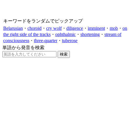
キーワードをランダムでピックアップ
Belarusian
・
choroid
・
cry wolf
・
diligence
・
imminent
・
mob
・
on
the right side of the tracks
・
ophthalmic
・
shortening
・
stream of
consciousness
・
three-quarter
・
tuberose
単語から発音を検索