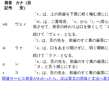
発音
カナ（目
記号
安）
「v」は、上の前歯を下唇に軽く噛む感じ
「ei」は、二重母音。「e」から「i」へ
ヴェィ
véi
張させて、発音の終わりは口を狭くして「
続けて「ヴェィ」となる。
「l」は、舌の先を、前歯のすぐ裏の歯茎
lə
ラァ
「ə」は、口をあまり開けずに、弱く曖昧
続けて「ラァ」となる。
「n」は、舌の先を、前歯のすぐ裏の歯茎
ン
n
「ヌ」と言う感じにする）
s
ス
「s」は、舌の先を、前歯のすぐ裏の歯茎
関連サービス
発音がわかったら、次は英文の意味と文法へ
英