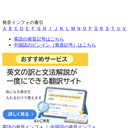
発音インフォの索引
Ａ
Ｂ
Ｃ
Ｄ
Ｅ
Ｆ
Ｇ
Ｈ
Ｉ
Ｊ
Ｋ
Ｌ
Ｍ
Ｎ
Ｏ
Ｐ
Ｑ
Ｒ
Ｓ
Ｔ
Ｕ
Ｖ
英語の発音記号はこちら
中国語のピンイン（発音記号）はこちら
英語の発音インフォ
｜
中国語の発音インフォ