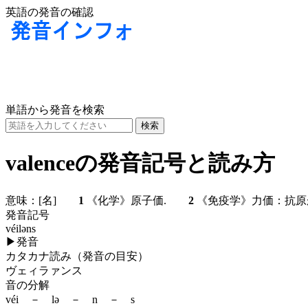
英語の発音の確認
単語から発音を検索
valenceの発音記号と読み方
意味：
[名]
1
《化学》原子価.
2
《免疫学》力価：抗
発音記号
véiləns
▶
発音
カタカナ読み（発音の目安）
ヴェィラァンス
音の分解
véi － lə － n － s