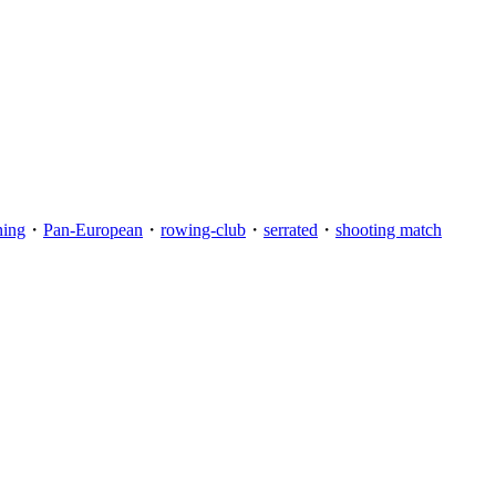
ning
・
Pan-European
・
rowing-club
・
serrated
・
shooting match