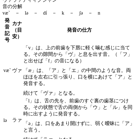
音の分解
væ` － lə － dí － k － ʃə － n
発
カナ
音
（目
発音の仕方
記
安）
号
「v」は、上の前歯を下唇に軽く噛む感じに当て
る。その隙間から「ヴ」と息を出す音。（「フ」
と出せば「f」の音になる）
væ`
ヴァ
「æ」は、「ア」と「エ」の中間のような音。両
ほほを左右に引っ張り、口を横にあけて「ア」と
発音する。
続けて「ヴァ」となる。
「l」は、舌の先を、前歯のすぐ裏の歯茎につけ
る。その状態で舌の両側から「ウ」と「ル」を同
時に出すように発音する。
ラァ
lə
「ə」は、口をあまり開けずに、弱く曖昧に「ア」
と言う。