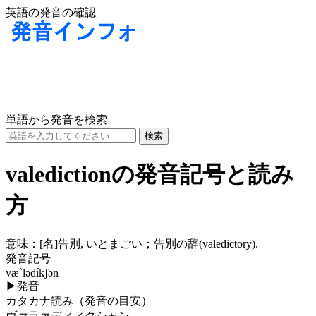
英語の発音の確認
単語から発音を検索
valedictionの発音記号と読み
方
意味：
[名]
告別, いとまごい；告別の辞(valedictory).
発音記号
væ`lədíkʃən
▶
発音
カタカナ読み（発音の目安）
ヴァラァディィクシャン