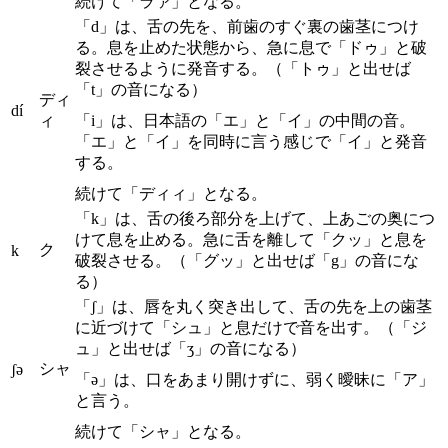
続けて「ラァ」となる。
「d」は、舌の先を、前歯のすぐ裏の歯茎につけ
る。息を止めた状態から、急に息で「ドゥ」と破
裂させるように発音する。（「トゥ」と出せば
「t」の音になる）
ディ
dí
ィ
「i」は、日本語の「エ」と「イ」の中間の音。
「エ」と「イ」を同時に言う感じで「イ」と発音
する。
続けて「ディィ」となる。
「k」は、舌の後ろ部分を上げて、上あごの奥につ
けて息を止める。急に舌を離して「クッ」と息を
ク
k
破裂させる。（「グッ」と出せば「g」の音にな
る）
「ʃ」は、唇を丸く突き出して、舌の先を上の歯茎
に近づけて「シュ」と息だけで音を出す。（「ジ
ュ」と出せば「ʒ」の音になる）
シャ
ʃə
「ə」は、口をあまり開けずに、弱く曖昧に「ア」
と言う。
続けて「シャ」となる。