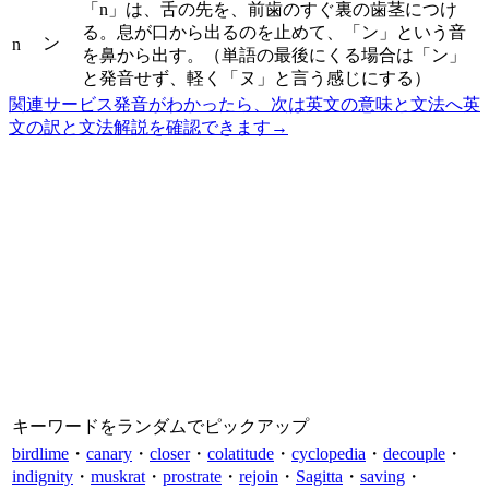
「n」は、舌の先を、前歯のすぐ裏の歯茎につけ
る。息が口から出るのを止めて、「ン」という音
ン
n
を鼻から出す。（単語の最後にくる場合は「ン」
と発音せず、軽く「ヌ」と言う感じにする）
関連サービス
発音がわかったら、次は英文の意味と文法へ
英
文の訳と文法解説を確認できます
→
キーワードをランダムでピックアップ
birdlime
・
canary
・
closer
・
colatitude
・
cyclopedia
・
decouple
・
indignity
・
muskrat
・
prostrate
・
rejoin
・
Sagitta
・
saving
・