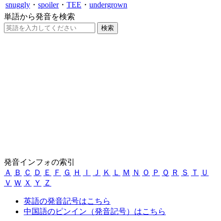
snuggly
・
spoiler
・
TEE
・
undergrown
単語から発音を検索
発音インフォの索引
Ａ
Ｂ
Ｃ
Ｄ
Ｅ
Ｆ
Ｇ
Ｈ
Ｉ
Ｊ
Ｋ
Ｌ
Ｍ
Ｎ
Ｏ
Ｐ
Ｑ
Ｒ
Ｓ
Ｔ
Ｕ
Ｖ
Ｗ
Ｘ
Ｙ
Ｚ
英語の発音記号はこちら
中国語のピンイン（発音記号）はこちら