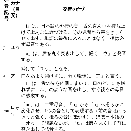
発
カナ
音
（目
発音の仕方
記
安）
号
「j」は、日本語のヤ行の音。舌の真ん中を持ち上
げて上あごに近づける。その隙間から声をきしら
せて出す。単語の最後に来ることはなく、後は必
ず母音である。
jú
ユゥ
「u」は、唇を丸く突き出して、軽く「ウ」と発音
する。
続けて「ユゥ」となる。
ə
ア
口をあまり開けずに、弱く曖昧に「ア」と言う。
「r」は、舌の先を内側にまいて、口のどこにも触
れずに「ル」のような音を出し、すぐ後ろの母音
に移動する。
「ou」は、二重母音。「o」から「u」へ滑らかに
ロォ
rou
変化させ、1つの音として表現する（前の音ははっ
ゥ
きりと強く、後ろの音はぼかす）。ほぼ日本語の
「オゥ」で問題ないが、「u」は唇を丸くして前に
突き出して発音する。