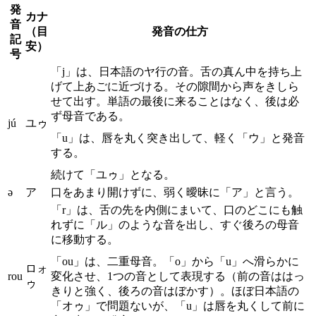
発
カナ
音
（目
発音の仕方
記
安）
号
「j」は、日本語のヤ行の音。舌の真ん中を持ち上
げて上あごに近づける。その隙間から声をきしら
せて出す。単語の最後に来ることはなく、後は必
ず母音である。
jú
ユゥ
「u」は、唇を丸く突き出して、軽く「ウ」と発音
する。
続けて「ユゥ」となる。
ə
ア
口をあまり開けずに、弱く曖昧に「ア」と言う。
「r」は、舌の先を内側にまいて、口のどこにも触
れずに「ル」のような音を出し、すぐ後ろの母音
に移動する。
「ou」は、二重母音。「o」から「u」へ滑らかに
ロォ
rou
変化させ、1つの音として表現する（前の音ははっ
ゥ
きりと強く、後ろの音はぼかす）。ほぼ日本語の
「オゥ」で問題ないが、「u」は唇を丸くして前に