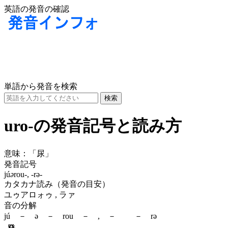
英語の発音の確認
単語から発音を検索
uro-の発音記号と読み方
意味：
「尿」
発音記号
jú
ə
rou-, -rə-
カタカナ読み（発音の目安）
ユゥアロォゥ , ラァ
音の分解
jú － ə － rou － , － － rə