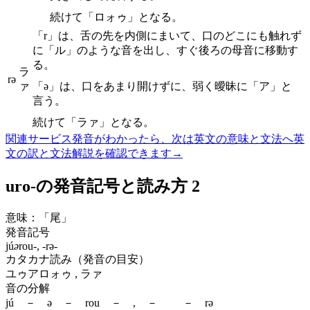
続けて「ロォゥ」となる。
「r」は、舌の先を内側にまいて、口のどこにも触れず
に「ル」のような音を出し、すぐ後ろの母音に移動す
る。
ラ
rə
ァ
「ə」は、口をあまり開けずに、弱く曖昧に「ア」と
言う。
続けて「ラァ」となる。
関連サービス
発音がわかったら、次は英文の意味と文法へ
英
文の訳と文法解説を確認できます
→
uro-の発音記号と読み方 2
意味：
「尾」
発音記号
jú
ə
rou-, -rə-
カタカナ読み（発音の目安）
ユゥアロォゥ , ラァ
音の分解
jú － ə － rou － , － － rə