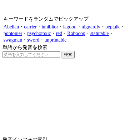
キーワードをランダムでピックアップ
Abelian
・
carrier
・
inhibitor
・
lagoon
・
niggardly
・
peptalk
・
pontonier
・
psychotoxic
・
red
・
Robocop
・
statutable
・
swagman
・
sword
・
unprintable
単語から発音を検索
発音インフォの索引