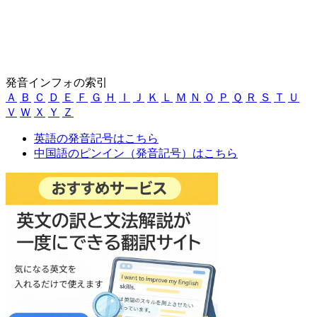
発音インフォの索引
Ａ
Ｂ
Ｃ
Ｄ
Ｅ
Ｆ
Ｇ
Ｈ
Ｉ
Ｊ
Ｋ
Ｌ
Ｍ
Ｎ
Ｏ
Ｐ
Ｑ
Ｒ
Ｓ
Ｔ
Ｕ
Ｖ
Ｗ
Ｘ
Ｙ
Ｚ
英語の発音記号はこちら
中国語のピンイン（発音記号）はこちら