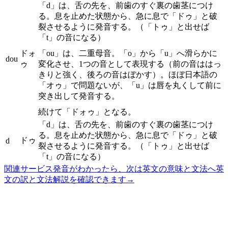
「d」は、舌の先を、前歯のすぐ裏の歯茎につけ
る。息を止めた状態から、急に息で「ドゥ」と破
裂させるように発音する。（「トゥ」と出せば
「t」の音になる）
ドォ
「ou」は、二重母音。「o」から「u」へ滑らかに
dou
ゥ
変化させ、1つの音として表現する（前の音ははっ
きりと強く、後ろの音はぼかす）。ほぼ日本語の
「オゥ」で問題ないが、「u」は唇を丸くして前に
突き出して発音する。
続けて「ドォゥ」となる。
「d」は、舌の先を、前歯のすぐ裏の歯茎につけ
る。息を止めた状態から、急に息で「ドゥ」と破
ドゥ
d
裂させるように発音する。（「トゥ」と出せば
「t」の音になる）
関連サービス
発音がわかったら、次は英文の意味と文法へ
英
文の訳と文法解説を確認できます
→