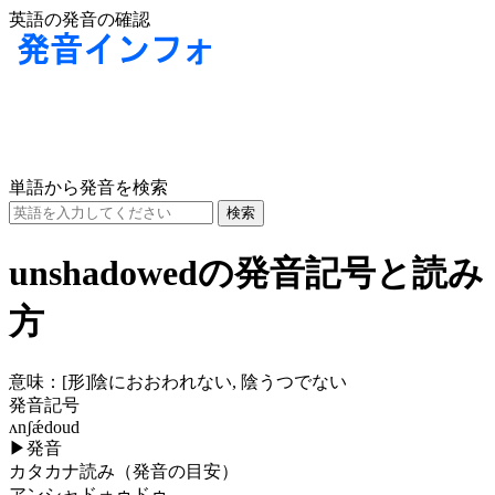
英語の発音の確認
単語から発音を検索
unshadowedの発音記号と読み
方
意味：
[形]
陰におおわれない, 陰うつでない
発音記号
ʌnʃǽdoud
▶
発音
カタカナ読み（発音の目安）
アンシャドォゥドゥ