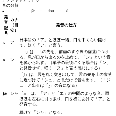
音の分解
ʌ － n － ʃǽ － dou － d
発
カナ
音
（目
発音の仕方
記
安）
号
日本語の「ア」とほぼ一緒。口を中くらい開け
ア
ʌ
て、短く「ア」と言う。
「n」は、舌の先を、前歯のすぐ裏の歯茎につけ
る。息が口から出るのを止めて、「ン」という音
ン
n
を鼻から出す。（単語の最後にくる場合は「ン」
と発音せず、軽く「ヌ」と言う感じにする）
「ʃ」は、唇を丸く突き出して、舌の先を上の歯茎
に近づけて「シュ」と息だけで音を出す。（「ジ
ュ」と出せば「ʒ」の音になる）
ʃǽ
シャ
「æ」は、「ア」と「エ」の中間のような音。両
ほほを左右に引っ張り、口を横にあけて「ア」と
発音する。
続けて「シャ」となる。