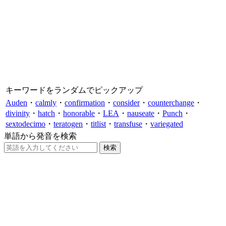
キーワードをランダムでピックアップ
Auden
・
calmly
・
confirmation
・
consider
・
counterchange
・
divinity
・
hatch
・
honorable
・
LEA
・
nauseate
・
Punch
・
sextodecimo
・
teratogen
・
titlist
・
transfuse
・
variegated
単語から発音を検索