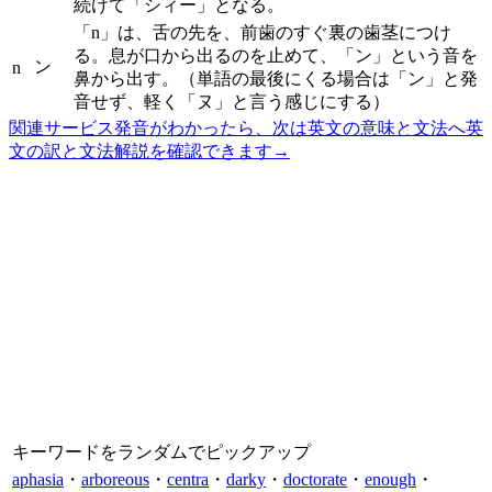
続けて「シィー」となる。
「n」は、舌の先を、前歯のすぐ裏の歯茎につけ
る。息が口から出るのを止めて、「ン」という音を
ン
n
鼻から出す。（単語の最後にくる場合は「ン」と発
音せず、軽く「ヌ」と言う感じにする）
関連サービス
発音がわかったら、次は英文の意味と文法へ
英
文の訳と文法解説を確認できます
→
キーワードをランダムでピックアップ
aphasia
・
arboreous
・
centra
・
darky
・
doctorate
・
enough
・