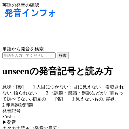
英語の発音の確認
単語から発音を検索
unseenの発音記号と読み方
意味：
[形]
1
人目につかない；目に見えない；看取され
ない, 悟られない
2
〈課題・楽譜・翻訳などが〉前もっ
て調べてない, 初見の
[名]
1
見えないもの, 霊界.
2
即席翻訳問題.
発音記号
ʌ`nsíːn
▶
発音
カタカナ読み（発音の目安）