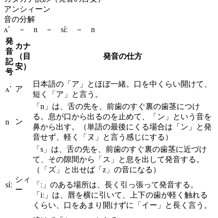
アンシィーン
音の分解
ʌ` － n － síː － n
発
カナ
音
（目
発音の仕方
記
安）
号
日本語の「ア」とほぼ一緒。口を中くらい開けて、
ア
ʌ`
短く「ア」と言う。
「n」は、舌の先を、前歯のすぐ裏の歯茎につけ
る。息が口から出るのを止めて、「ン」という音を
ン
n
鼻から出す。（単語の最後にくる場合は「ン」と発
音せず、軽く「ヌ」と言う感じにする）
「s」は、舌の先を、前歯のすぐ裏の歯茎に近づけ
て、その隙間から「ス」と息を出して発音する。
（「ズ」と出せば「z」の音になる）
シィ
síː
「ː」のある場所は、長く引っ張って発音する。
ー
「iː」は、唇を横に引いて、上下の歯が軽く触れる
くらい、口をあまり開けずに「イー」と長く言う。