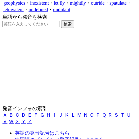
geophysics
・
inexistent
・
let fly
・
mightily
・
outride
・
spatulate
・
tetravalent
・
undefined
・
undulant
単語から発音を検索
発音インフォの索引
Ａ
Ｂ
Ｃ
Ｄ
Ｅ
Ｆ
Ｇ
Ｈ
Ｉ
Ｊ
Ｋ
Ｌ
Ｍ
Ｎ
Ｏ
Ｐ
Ｑ
Ｒ
Ｓ
Ｔ
Ｕ
Ｖ
Ｗ
Ｘ
Ｙ
Ｚ
英語の発音記号はこちら