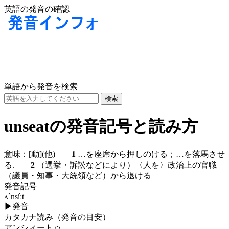
英語の発音の確認
単語から発音を検索
unseatの発音記号と読み方
意味：
[動]
(他)
1
…を座席から押しのける；…を落馬させ
る.
2
（選挙・訴訟などにより）〈人を〉政治上の官職
（議員・知事・大統領など）から退ける
発音記号
ʌ`nsíːt
▶
発音
カタカナ読み（発音の目安）
アンシィートゥ