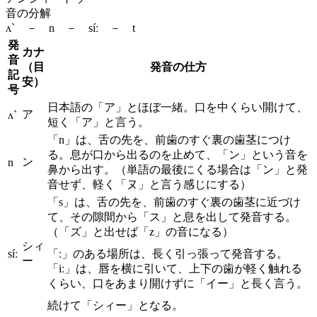
音の分解
ʌ` － n － síː － t
発
カナ
音
（目
発音の仕方
記
安）
号
日本語の「ア」とほぼ一緒。口を中くらい開けて、
ア
ʌ`
短く「ア」と言う。
「n」は、舌の先を、前歯のすぐ裏の歯茎につけ
る。息が口から出るのを止めて、「ン」という音を
ン
n
鼻から出す。（単語の最後にくる場合は「ン」と発
音せず、軽く「ヌ」と言う感じにする）
「s」は、舌の先を、前歯のすぐ裏の歯茎に近づけ
て、その隙間から「ス」と息を出して発音する。
（「ズ」と出せば「z」の音になる）
シィ
síː
「ː」のある場所は、長く引っ張って発音する。
ー
「iː」は、唇を横に引いて、上下の歯が軽く触れる
くらい、口をあまり開けずに「イー」と長く言う。
続けて「シィー」となる。