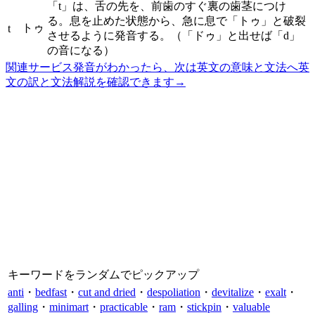
「t」は、舌の先を、前歯のすぐ裏の歯茎につけ
る。息を止めた状態から、急に息で「トゥ」と破裂
トゥ
t
させるように発音する。（「ドゥ」と出せば「d」
の音になる）
関連サービス
発音がわかったら、次は英文の意味と文法へ
英
文の訳と文法解説を確認できます
→
キーワードをランダムでピックアップ
anti
・
bedfast
・
cut and dried
・
despoliation
・
devitalize
・
exalt
・
galling
・
minimart
・
practicable
・
ram
・
stickpin
・
valuable