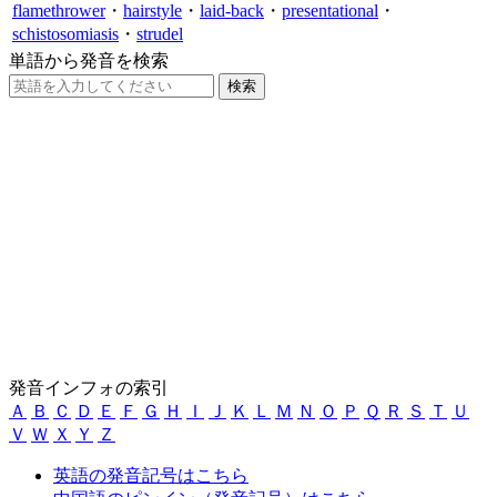
flamethrower
・
hairstyle
・
laid-back
・
presentational
・
schistosomiasis
・
strudel
単語から発音を検索
発音インフォの索引
Ａ
Ｂ
Ｃ
Ｄ
Ｅ
Ｆ
Ｇ
Ｈ
Ｉ
Ｊ
Ｋ
Ｌ
Ｍ
Ｎ
Ｏ
Ｐ
Ｑ
Ｒ
Ｓ
Ｔ
Ｕ
Ｖ
Ｗ
Ｘ
Ｙ
Ｚ
英語の発音記号はこちら