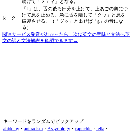
続けて「メェィ」となる。
「k」は、舌の後ろ部分を上げて、上あごの奥につ
けて息を止める。急に舌を離して「クッ」と息を
ク
k
破裂させる。（「グッ」と出せば「g」の音にな
る）
関連サービス
発音がわかったら、次は英文の意味と文法へ
英
文の訳と文法解説を確認できます
→
キーワードをランダムでピックアップ
abide by
・
antiracism
・
Assyriology
・
capuchin
・
fella
・