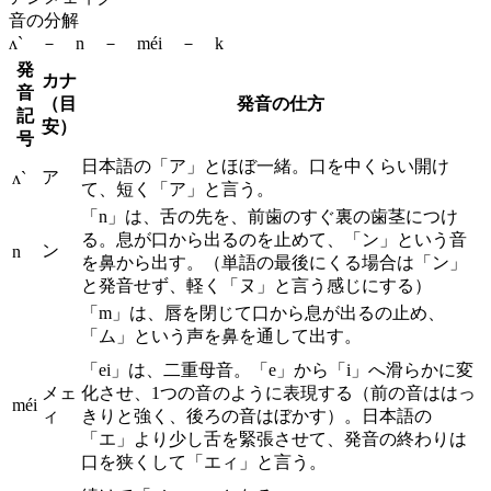
音の分解
ʌ` － n － méi － k
発
カナ
音
（目
発音の仕方
記
安）
号
日本語の「ア」とほぼ一緒。口を中くらい開け
ア
ʌ`
て、短く「ア」と言う。
「n」は、舌の先を、前歯のすぐ裏の歯茎につけ
る。息が口から出るのを止めて、「ン」という音
ン
n
を鼻から出す。（単語の最後にくる場合は「ン」
と発音せず、軽く「ヌ」と言う感じにする）
「m」は、唇を閉じて口から息が出るの止め、
「ム」という声を鼻を通して出す。
「ei」は、二重母音。「e」から「i」へ滑らかに変
メェ
化させ、1つの音のように表現する（前の音ははっ
méi
ィ
きりと強く、後ろの音はぼかす）。日本語の
「エ」より少し舌を緊張させて、発音の終わりは
口を狭くして「エィ」と言う。