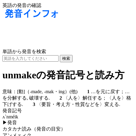
英語の発音の確認
単語から発音を検索
unmakeの発音記号と読み方
意味：
[動]
（-made, -mak・ing）
(他)
1
…を元に戻す；…
を分解する, 破壊する.
2
〈人を〉解任する；〈人を〉格
下げする.
3
〈要旨・考え方・性質などを〉変える.
発音記号
ʌ`nméik
▶
発音
カタカナ読み（発音の目安）
アンメェィク