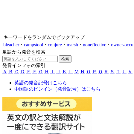
キーワードをランダムでピックアップ
bleacher
・
campstool
・
conjure
・
marsh
・
noneffective
・
owner-occu
単語から発音を検索
発音インフォの索引
Ａ
Ｂ
Ｃ
Ｄ
Ｅ
Ｆ
Ｇ
Ｈ
Ｉ
Ｊ
Ｋ
Ｌ
Ｍ
Ｎ
Ｏ
Ｐ
Ｑ
Ｒ
Ｓ
Ｔ
Ｕ
Ｖ
英語の発音記号はこちら
中国語のピンイン（発音記号）はこちら