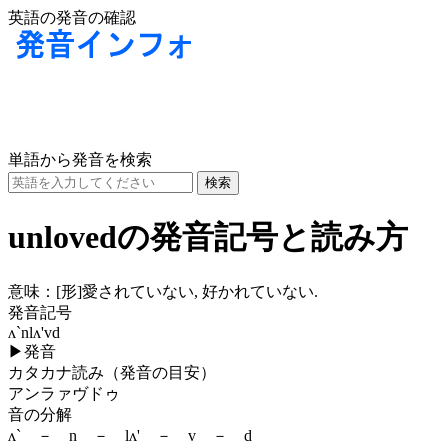
英語の発音の確認
単語から発音を検索
unlovedの発音記号と読み方
意味：
[形]
愛されていない, 好かれていない.
発音記号
ʌ`nlʌ'vd
▶
発音
カタカナ読み（発音の目安）
アンラァヴドゥ
音の分解
ʌ` － n － lʌ' － v － d