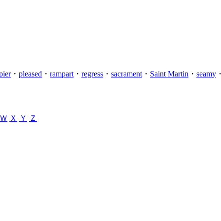
pier
・
pleased
・
rampart
・
regress
・
sacrament
・
Saint Martin
・
seamy
Ｗ
Ｘ
Ｙ
Ｚ