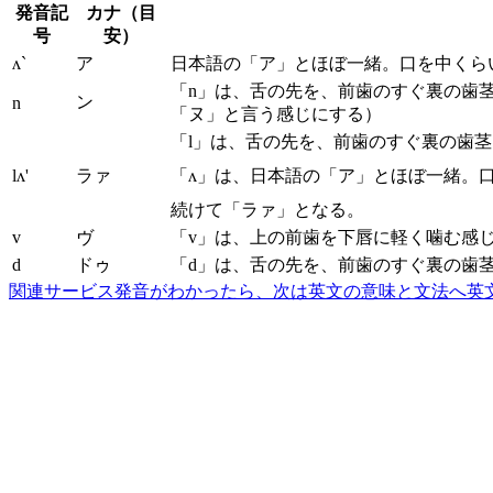
発音記
カナ（目
号
安）
ʌ`
ア
日本語の「ア」とほぼ一緒。口を中くら
「n」は、舌の先を、前歯のすぐ裏の歯
ン
n
「ヌ」と言う感じにする）
「l」は、舌の先を、前歯のすぐ裏の歯
lʌ'
ラァ
「ʌ」は、日本語の「ア」とほぼ一緒。
続けて「ラァ」となる。
v
ヴ
「v」は、上の前歯を下唇に軽く噛む感
d
ドゥ
「d」は、舌の先を、前歯のすぐ裏の歯
関連サービス
発音がわかったら、次は英文の意味と文法へ
英