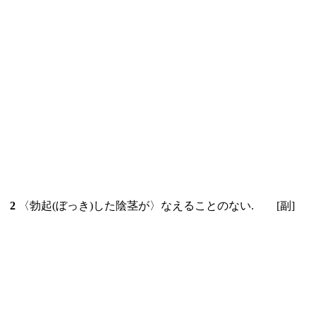
い
2
〈勃起(ぼっき)した陰茎が〉なえることのない.
[副]