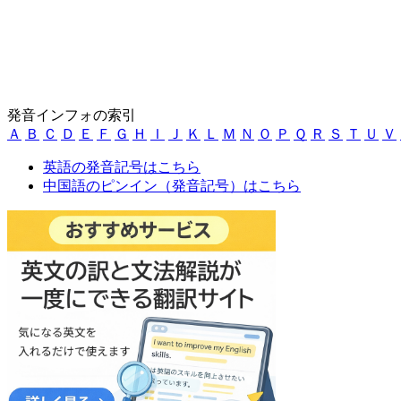
発音インフォの索引
Ａ
Ｂ
Ｃ
Ｄ
Ｅ
Ｆ
Ｇ
Ｈ
Ｉ
Ｊ
Ｋ
Ｌ
Ｍ
Ｎ
Ｏ
Ｐ
Ｑ
Ｒ
Ｓ
Ｔ
Ｕ
Ｖ
英語の発音記号はこちら
中国語のピンイン（発音記号）はこちら