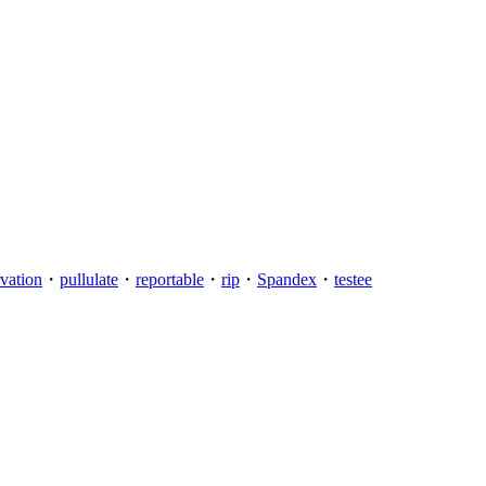
rvation
・
pullulate
・
reportable
・
rip
・
Spandex
・
testee