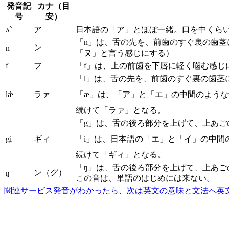
発音記
カナ（目
号
安）
ʌ`
ア
日本語の「ア」とほぼ一緒。口を中くら
「n」は、舌の先を、前歯のすぐ裏の歯
ン
n
「ヌ」と言う感じにする）
f
フ
「f」は、上の前歯を下唇に軽く噛む感じ
「l」は、舌の先を、前歯のすぐ裏の歯茎
lǽ
ラァ
「æ」は、「ア」と「エ」の中間のよう
続けて「ラァ」となる。
「g」は、舌の後ろ部分を上げて、上あご
gi
ギィ
「i」は、日本語の「エ」と「イ」の中間
続けて「ギィ」となる。
「ŋ」は、舌の後ろ部分を上げて、上あ
ン（グ）
ŋ
この音は、単語のはじめには来ない。
関連サービス
発音がわかったら、次は英文の意味と文法へ
英