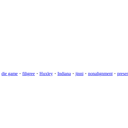
・
die game
・
filigree
・
Huxley
・
Indiana
・
jinni
・
nonalignment
・
prese