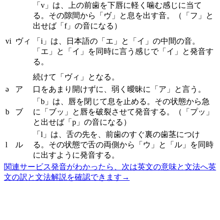
「v」は、上の前歯を下唇に軽く噛む感じに当て
る。その隙間から「ヴ」と息を出す音。（「フ」と
出せば「f」の音になる）
vi
ヴィ
「i」は、日本語の「エ」と「イ」の中間の音。
「エ」と「イ」を同時に言う感じで「イ」と発音す
る。
続けて「ヴィ」となる。
ə
ア
口をあまり開けずに、弱く曖昧に「ア」と言う。
「b」は、唇を閉じて息を止める。その状態から急
b
ブ
に「ブッ」と唇を破裂させて発音する。（「プッ」
と出せば「p」の音になる）
「l」は、舌の先を、前歯のすぐ裏の歯茎につけ
l
ル
る。その状態で舌の両側から「ウ」と「ル」を同時
に出すように発音する。
関連サービス
発音がわかったら、次は英文の意味と文法へ
英
文の訳と文法解説を確認できます
→