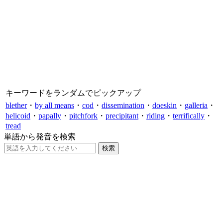
キーワードをランダムでピックアップ
blether
・
by all means
・
cod
・
dissemination
・
doeskin
・
galleria
・
helicoid
・
papally
・
pitchfork
・
precipitant
・
riding
・
terrifically
・
tread
単語から発音を検索