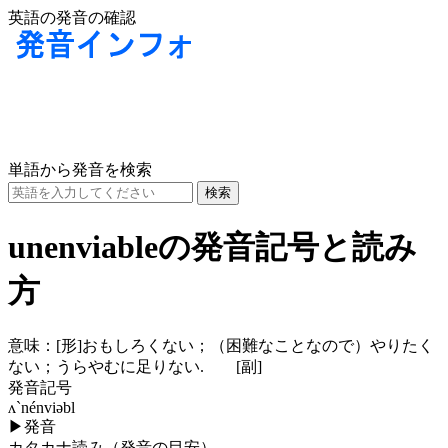
英語の発音の確認
単語から発音を検索
unenviableの発音記号と読み
方
意味：
[形]
おもしろくない；（困難なことなので）やりたく
ない；うらやむに足りない.
[副]
発音記号
ʌ`nénviəbl
▶
発音
カタカナ読み（発音の目安）