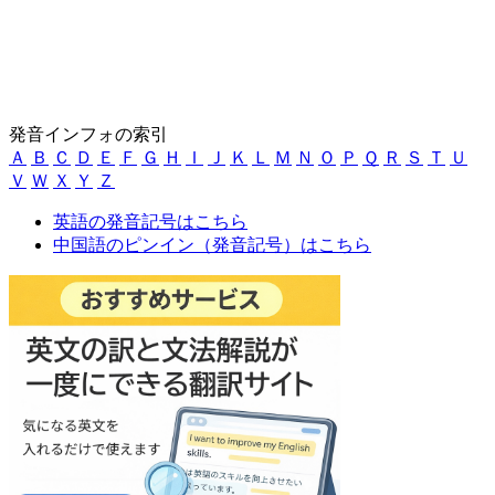
発音インフォの索引
Ａ
Ｂ
Ｃ
Ｄ
Ｅ
Ｆ
Ｇ
Ｈ
Ｉ
Ｊ
Ｋ
Ｌ
Ｍ
Ｎ
Ｏ
Ｐ
Ｑ
Ｒ
Ｓ
Ｔ
Ｕ
Ｖ
Ｗ
Ｘ
Ｙ
Ｚ
英語の発音記号はこちら
中国語のピンイン（発音記号）はこちら