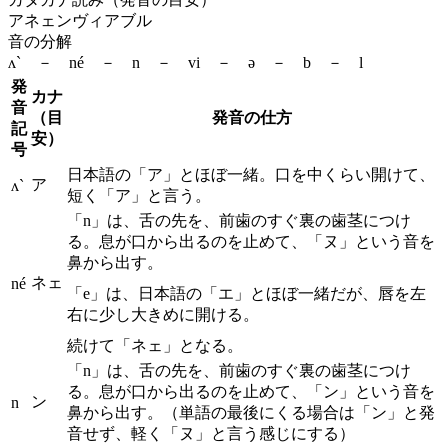
アネェンヴィアブル
音の分解
ʌ` － né － n － vi － ə － b － l
発
カナ
音
（目
発音の仕方
記
安）
号
日本語の「ア」とほぼ一緒。口を中くらい開けて、
ア
ʌ`
短く「ア」と言う。
「n」は、舌の先を、前歯のすぐ裏の歯茎につけ
る。息が口から出るのを止めて、「ヌ」という音を
鼻から出す。
ネェ
né
「e」は、日本語の「エ」とほぼ一緒だが、唇を左
右に少し大きめに開ける。
続けて「ネェ」となる。
「n」は、舌の先を、前歯のすぐ裏の歯茎につけ
る。息が口から出るのを止めて、「ン」という音を
ン
n
鼻から出す。（単語の最後にくる場合は「ン」と発
音せず、軽く「ヌ」と言う感じにする）