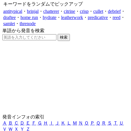
キーワードをランダムでピックアップ
antitypical
・
brinjal
・
chatterer
・
citrine
・
crisp
・
cullet
・
debrief
・
draftee
・
home run
・
hydrate
・
leatherwork
・
predicative
・
reed
・
samlet
・
threnode
単語から発音を検索
発音インフォの索引
Ａ
Ｂ
Ｃ
Ｄ
Ｅ
Ｆ
Ｇ
Ｈ
Ｉ
Ｊ
Ｋ
Ｌ
Ｍ
Ｎ
Ｏ
Ｐ
Ｑ
Ｒ
Ｓ
Ｔ
Ｕ
Ｖ
Ｗ
Ｘ
Ｙ
Ｚ