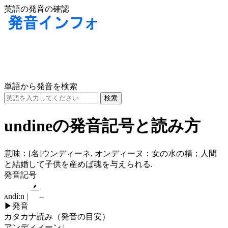
英語の発音の確認
単語から発音を検索
undineの発音記号と読み方
意味：
[名]
ウンディーネ, オンディーヌ：女の水の精；人間
と結婚して子供を産めば魂を与えられる.
発音記号
ʌndíːn |
–
▶
発音
カタカナ読み（発音の目安）
アンディィーン |