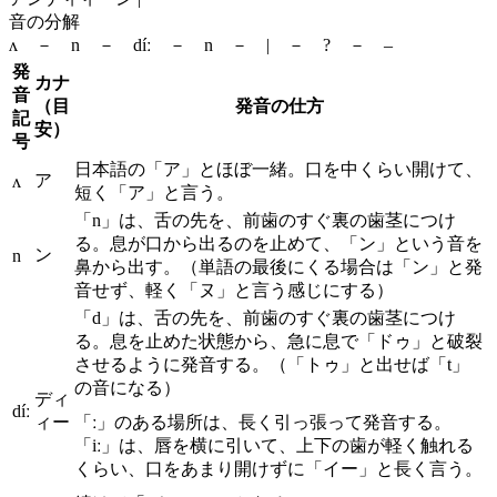
音の分解
ʌ － n － díː － n － | － ? － –
発
カナ
音
（目
発音の仕方
記
安）
号
日本語の「ア」とほぼ一緒。口を中くらい開けて、
ア
ʌ
短く「ア」と言う。
「n」は、舌の先を、前歯のすぐ裏の歯茎につけ
る。息が口から出るのを止めて、「ン」という音を
ン
n
鼻から出す。（単語の最後にくる場合は「ン」と発
音せず、軽く「ヌ」と言う感じにする）
「d」は、舌の先を、前歯のすぐ裏の歯茎につけ
る。息を止めた状態から、急に息で「ドゥ」と破裂
させるように発音する。（「トゥ」と出せば「t」
の音になる）
ディ
díː
ィー
「ː」のある場所は、長く引っ張って発音する。
「iː」は、唇を横に引いて、上下の歯が軽く触れる
くらい、口をあまり開けずに「イー」と長く言う。