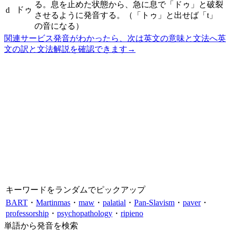
る。息を止めた状態から、急に息で「ドゥ」と破裂
ドゥ
d
させるように発音する。（「トゥ」と出せば「t」
の音になる）
関連サービス
発音がわかったら、次は英文の意味と文法へ
英
文の訳と文法解説を確認できます
→
キーワードをランダムでピックアップ
BART
・
Martinmas
・
maw
・
palatial
・
Pan-Slavism
・
paver
・
professorship
・
psychopathology
・
ripieno
単語から発音を検索