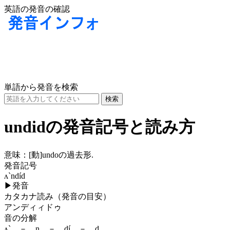
英語の発音の確認
単語から発音を検索
undidの発音記号と読み方
意味：
[動]
undoの過去形.
発音記号
ʌ`ndíd
▶
発音
カタカナ読み（発音の目安）
アンディィドゥ
音の分解
ʌ` － n － dí － d