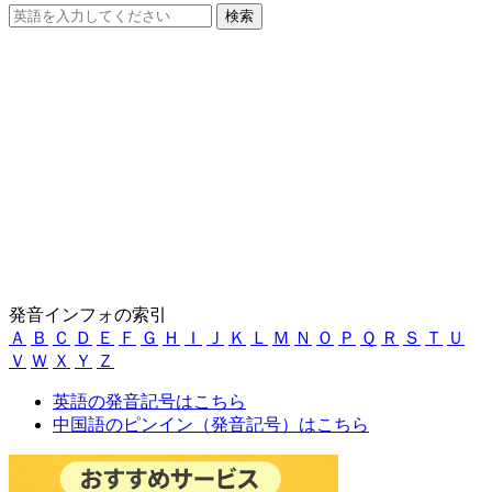
発音インフォの索引
Ａ
Ｂ
Ｃ
Ｄ
Ｅ
Ｆ
Ｇ
Ｈ
Ｉ
Ｊ
Ｋ
Ｌ
Ｍ
Ｎ
Ｏ
Ｐ
Ｑ
Ｒ
Ｓ
Ｔ
Ｕ
Ｖ
Ｗ
Ｘ
Ｙ
Ｚ
英語の発音記号はこちら
中国語のピンイン（発音記号）はこちら