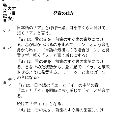
発
カナ
音
（目
発音の仕方
記
安）
号
日本語の「ア」とほぼ一緒。口を中くらい開けて、
ア
ʌ`
短く「ア」と言う。
「n」は、舌の先を、前歯のすぐ裏の歯茎につけ
る。息が口から出るのを止めて、「ン」という音を
ン
n
鼻から出す。（単語の最後にくる場合は「ン」と発
音せず、軽く「ヌ」と言う感じにする）
「d」は、舌の先を、前歯のすぐ裏の歯茎につけ
る。息を止めた状態から、急に息で「ドゥ」と破裂
させるように発音する。（「トゥ」と出せば「t」
の音になる）
ディ
dí
ィ
「i」は、日本語の「エ」と「イ」の中間の音。
「エ」と「イ」を同時に言う感じで「イ」と発音す
る。
続けて「ディィ」となる。
「d」は、舌の先を、前歯のすぐ裏の歯茎につけ