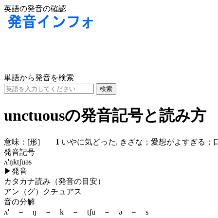
英語の発音の確認
単語から発音を検索
unctuousの発音記号と読み方
意味：
[形]
1
いやに気どった, きざな；愛想がよすぎる
発音記号
ʌ'ŋktʃuəs
▶
発音
カタカナ読み（発音の目安）
アン（グ）クチュアス
音の分解
ʌ' － ŋ － k － tʃu － ə － s