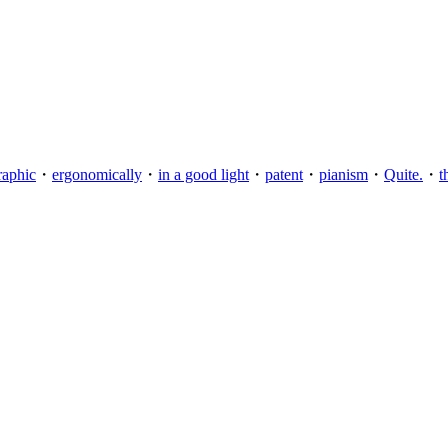
aphic
・
ergonomically
・
in a good light
・
patent
・
pianism
・
Quite.
・
t