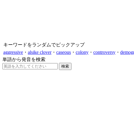
キーワードをランダムでピックアップ
aggressive
・
alsike clover
・
caseous
・
colony
・
controversy
・
demogr
単語から発音を検索