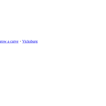
hrow a curve
・
Vicksburg