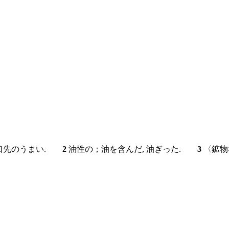
；口先のうまい.
2
油性の；油を含んだ, 油ぎった.
3
〈鉱物