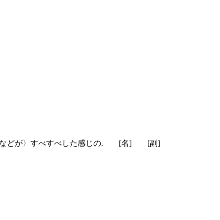
などが〉すべすべした感じの.
[名]
[副]