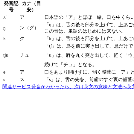
発音記
カナ（目
号
安）
ʌ'
ア
日本語の「ア」とほぼ一緒。口を中くら
「ŋ」は、舌の後ろ部分を上げて、上あ
ン（グ）
ŋ
この音は、単語のはじめには来ない。
k
ク
「k」は、舌の後ろ部分を上げて、上あご
「tʃ」は、唇を前に突き出して、息だけ
tʃu
チュ
「u」は、唇を丸く突き出して、軽く「ウ
続けて「チュ」となる。
ə
ア
口をあまり開けずに、弱く曖昧に「ア」
s
ス
「s」は、舌の先を、前歯のすぐ裏の歯茎
関連サービス
発音がわかったら、次は英文の意味と文法へ
英