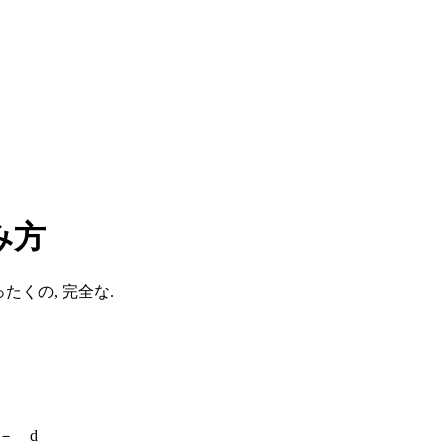
読み方
たくの, 完全な.
 － d