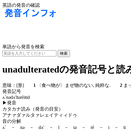
英語の発音の確認
単語から発音を検索
unadulteratedの発音記号と
意味：
[形]
1
〈食べ物が〉まぜ物のない, 純粋な.
2
まっ
発音記号
ʌ`nədʌ'ltərèitid
▶
発音
カタカナ読み（発音の目安）
アナァダァルタァレェイティィドゥ
音の分解
ʌ` － nə － dʌ' － l － tə － rè － i － ti