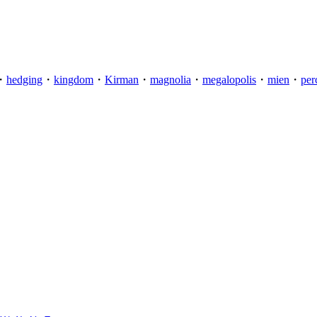
・
hedging
・
kingdom
・
Kirman
・
magnolia
・
megalopolis
・
mien
・
per