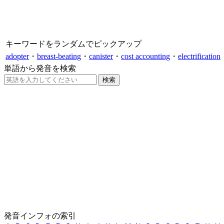
キーワードをランダムでピックアップ
adopter
・
breast-beating
・
canister
・
cost accounting
・
electrification
単語から発音を検索
発音インフォの索引