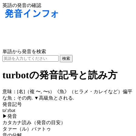
英語の発音の確認
単語から発音を検索
turbotの発音記号と読み方
意味：
[名]
（複 〜, 〜s）《魚》（ヒラメ・カレイなど）偏平
な魚；その肉. ▼高級魚とされる.
発音記号
tə'ːrbət
▶
発音
カタカナ読み（発音の目安）
タァー（ル）バァトゥ
音の分解