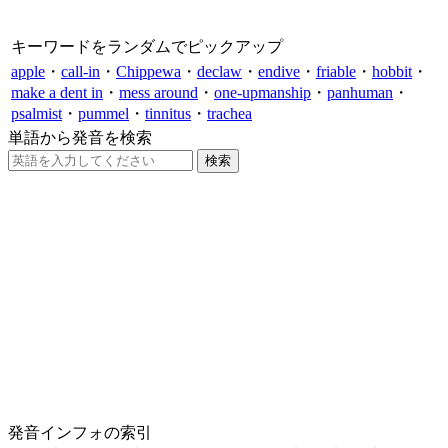
キーワードをランダムでピックアップ
apple
・
call-in
・
Chippewa
・
declaw
・
endive
・
friable
・
hobbit
・
make a dent in
・
mess around
・
one-upmanship
・
panhuman
・
psalmist
・
pummel
・
tinnitus
・
trachea
単語から発音を検索
発音インフォの索引