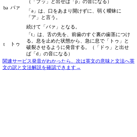
（「プッ」と出せば「p」の音になる）
バァ
bə
「ə」は、口をあまり開けずに、弱く曖昧に
「ア」と言う。
続けて「バァ」となる。
「t」は、舌の先を、前歯のすぐ裏の歯茎につけ
る。息を止めた状態から、急に息で「トゥ」と
トゥ
t
破裂させるように発音する。（「ドゥ」と出せ
ば「d」の音になる）
関連サービス
発音がわかったら、次は英文の意味と文法へ
英
文の訳と文法解説を確認できます
→