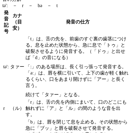
tə'ː － r － bə － t
発
カナ
音
（目
発音の仕方
記
安）
号
「t」は、舌の先を、前歯のすぐ裏の歯茎につけ
る。息を止めた状態から、急に息で「トゥ」と
破裂させるように発音する。（「ドゥ」と出せ
ば「d」の音になる）
tə'ː
タァー
「ː」のある場所は、長く引っ張って発音する。
「əː」は、唇を横に引いて、上下の歯が軽く触れ
るくらい、口をあまり開けずに「アー」と長く
言う。
続けて「タァー」となる。
「r」は、舌の先を内側にまいて、口のどこにも
r
（ル）
触れずに「ア」と「ル」の間のような音を出
す。
「b」は、唇を閉じて息を止める。その状態から
急に「ブッ」と唇を破裂させて発音する。