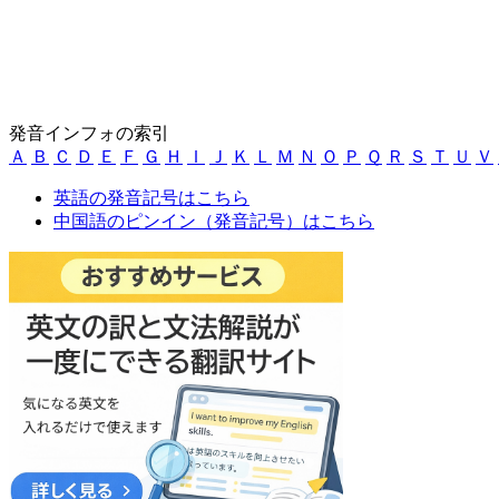
発音インフォの索引
Ａ
Ｂ
Ｃ
Ｄ
Ｅ
Ｆ
Ｇ
Ｈ
Ｉ
Ｊ
Ｋ
Ｌ
Ｍ
Ｎ
Ｏ
Ｐ
Ｑ
Ｒ
Ｓ
Ｔ
Ｕ
Ｖ
英語の発音記号はこちら
中国語のピンイン（発音記号）はこちら