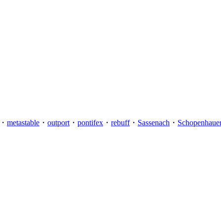
・
metastable
・
outport
・
pontifex
・
rebuff
・
Sassenach
・
Schopenhaue