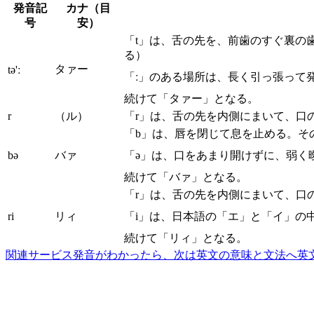
発音記
カナ（目
号
安）
「t」は、舌の先を、前歯のすぐ裏の
る）
タァー
tə'ː
「ː」のある場所は、長く引っ張って
続けて「タァー」となる。
r
（ル）
「r」は、舌の先を内側にまいて、口
「b」は、唇を閉じて息を止める。そ
bə
バァ
「ə」は、口をあまり開けずに、弱く
続けて「バァ」となる。
「r」は、舌の先を内側にまいて、口
ri
リィ
「i」は、日本語の「エ」と「イ」の
続けて「リィ」となる。
関連サービス
発音がわかったら、次は英文の意味と文法へ
英