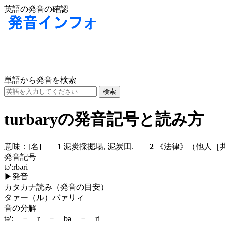
英語の発音の確認
単語から発音を検索
turbaryの発音記号と読み方
意味：
[名]
1
泥炭採掘場, 泥炭田.
2
《法律》（他人［共
発音記号
tə'ːrbəri
▶
発音
カタカナ読み（発音の目安）
タァー（ル）バァリィ
音の分解
tə'ː － r － bə － ri