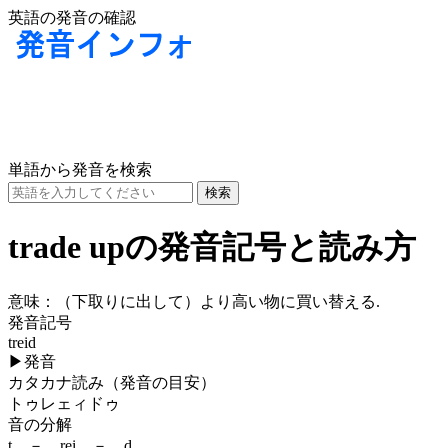
英語の発音の確認
単語から発音を検索
trade upの発音記号と読み方
意味：
（下取りに出して）より高い物に買い替える.
発音記号
treid
▶
発音
カタカナ読み（発音の目安）
トゥレェィドゥ
音の分解
t － rei － d