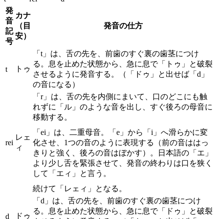
発
カナ
音
（目
発音の仕方
記
安）
号
「t」は、舌の先を、前歯のすぐ裏の歯茎につけ
る。息を止めた状態から、急に息で「トゥ」と破裂
トゥ
t
させるように発音する。（「ドゥ」と出せば「d」
の音になる）
「r」は、舌の先を内側にまいて、口のどこにも触
れずに「ル」のような音を出し、すぐ後ろの母音に
移動する。
「ei」は、二重母音。「e」から「i」へ滑らかに変
レェ
rei
化させ、1つの音のように表現する（前の音ははっ
ィ
きりと強く、後ろの音はぼかす）。日本語の「エ」
より少し舌を緊張させて、発音の終わりは口を狭く
して「エィ」と言う。
続けて「レェィ」となる。
「d」は、舌の先を、前歯のすぐ裏の歯茎につけ
る。息を止めた状態から、急に息で「ドゥ」と破裂
ドゥ
d