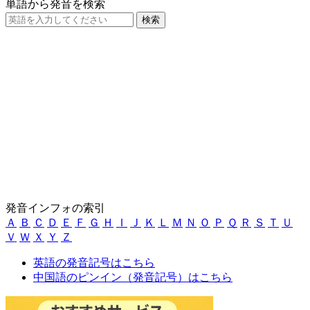
単語から発音を検索
発音インフォの索引
Ａ
Ｂ
Ｃ
Ｄ
Ｅ
Ｆ
Ｇ
Ｈ
Ｉ
Ｊ
Ｋ
Ｌ
Ｍ
Ｎ
Ｏ
Ｐ
Ｑ
Ｒ
Ｓ
Ｔ
Ｕ
Ｖ
Ｗ
Ｘ
Ｙ
Ｚ
英語の発音記号はこちら
中国語のピンイン（発音記号）はこちら