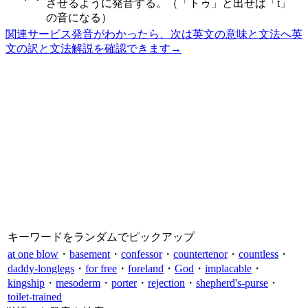
させるように発音する。（「トゥ」と出せば「t」
の音になる）
関連サービス
発音がわかったら、次は英文の意味と文法へ
英
文の訳と文法解説を確認できます
→
キーワードをランダムでピックアップ
at one blow
・
basement
・
confessor
・
countertenor
・
countless
・
daddy-longlegs
・
for free
・
foreland
・
God
・
implacable
・
kingship
・
mesoderm
・
porter
・
rejection
・
shepherd's-purse
・
toilet-trained