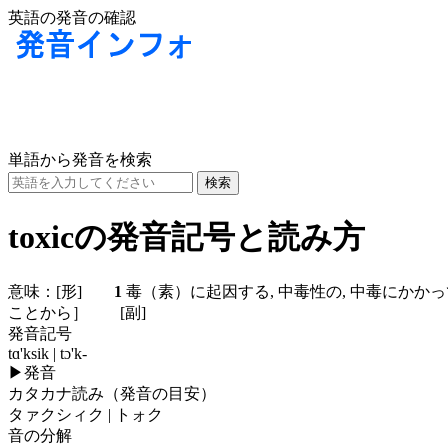
英語の発音の確認
単語から発音を検索
toxicの発音記号と読み方
意味：
[形]
1
毒（素）に起因する, 中毒性の, 中毒に
ことから］
[副]
発音記号
tɑ'ksik | tɔ'k-
▶
発音
カタカナ読み（発音の目安）
タァクシィク | トォク
音の分解