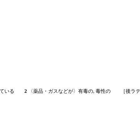
かかっている
2
〈薬品・ガスなどが〉有毒の, 毒性の ［後ラテン語←ギ