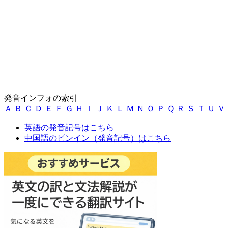
発音インフォの索引
Ａ
Ｂ
Ｃ
Ｄ
Ｅ
Ｆ
Ｇ
Ｈ
Ｉ
Ｊ
Ｋ
Ｌ
Ｍ
Ｎ
Ｏ
Ｐ
Ｑ
Ｒ
Ｓ
Ｔ
Ｕ
Ｖ
英語の発音記号はこちら
中国語のピンイン（発音記号）はこちら