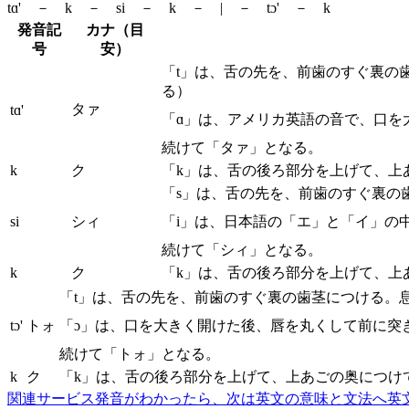
tɑ' － k － si － k － | － tɔ' － k
発音記
カナ（目
号
安）
「t」は、舌の先を、前歯のすぐ裏の
る）
タァ
tɑ'
「ɑ」は、アメリカ英語の音で、口を
続けて「タァ」となる。
k
ク
「k」は、舌の後ろ部分を上げて、上
「s」は、舌の先を、前歯のすぐ裏の
si
シィ
「i」は、日本語の「エ」と「イ」の
続けて「シィ」となる。
k
ク
「k」は、舌の後ろ部分を上げて、上
「t」は、舌の先を、前歯のすぐ裏の歯茎につける。
tɔ'
トォ
「ɔ」は、口を大きく開けた後、唇を丸くして前に突
続けて「トォ」となる。
k
ク
「k」は、舌の後ろ部分を上げて、上あごの奥につけ
関連サービス
発音がわかったら、次は英文の意味と文法へ
英