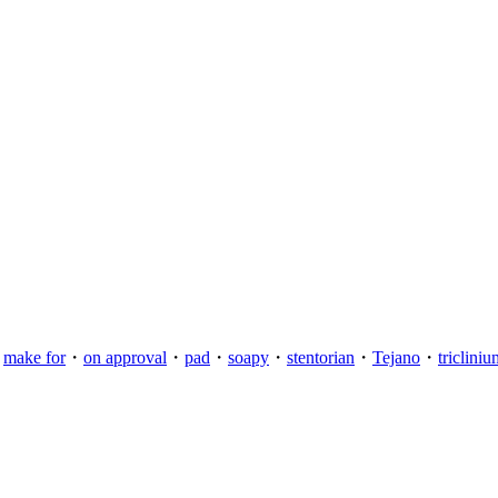
・
make for
・
on approval
・
pad
・
soapy
・
stentorian
・
Tejano
・
tricliniu