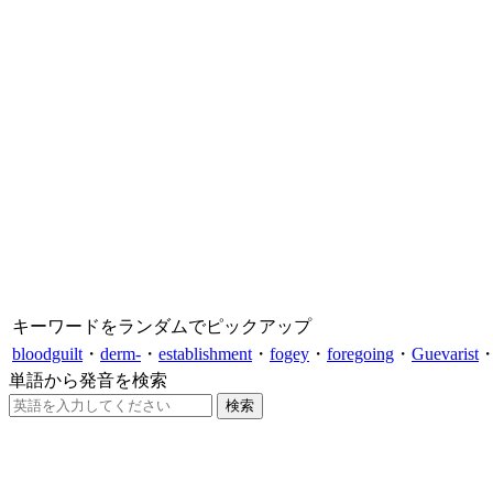
キーワードをランダムでピックアップ
bloodguilt
・
derm-
・
establishment
・
fogey
・
foregoing
・
Guevarist
単語から発音を検索