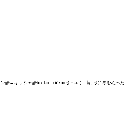
リシャ語toxikón（tóxon弓＋-
）. 昔, 弓に毒をぬった
IC