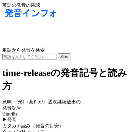
英語の発音の確認
単語から発音を検索
time-releaseの発音記号と読み
方
意味：
[形]
〈薬剤が〉逐次継続放出の.
発音記号
táimrilìs
▶
発音
カタカナ読み（発音の目安）
タァィンリィリィス