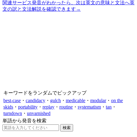
関連サービス
発音がわかったら、次は英文の意味と文法へ
英
文の訳と文法解説を確認できます
→
キーワードをランダムでピックアップ
best-case
・
candidacy
・
gulch
・
medicable
・
modular
・
on the
skids
・
portability
・
replay
・
routine
・
systematism
・
tan
・
turndown
・
unvarnished
単語から発音を検索