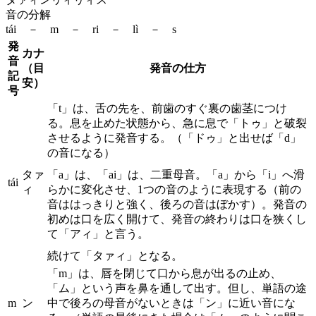
音の分解
tái － m － ri － lì － s
発
カナ
音
（目
発音の仕方
記
安）
号
「t」は、舌の先を、前歯のすぐ裏の歯茎につけ
る。息を止めた状態から、急に息で「トゥ」と破裂
させるように発音する。（「ドゥ」と出せば「d」
の音になる）
タァ
「a」は、「ai」は、二重母音。「a」から「i」へ滑
tái
ィ
らかに変化させ、1つの音のように表現する（前の
音ははっきりと強く、後ろの音はぼかす）。発音の
初めは口を広く開けて、発音の終わりは口を狭くし
て「アィ」と言う。
続けて「タァィ」となる。
「m」は、唇を閉じて口から息が出るの止め、
「ム」という声を鼻を通して出す。但し、単語の途
m
ン
中で後ろの母音がないときは「ン」に近い音にな