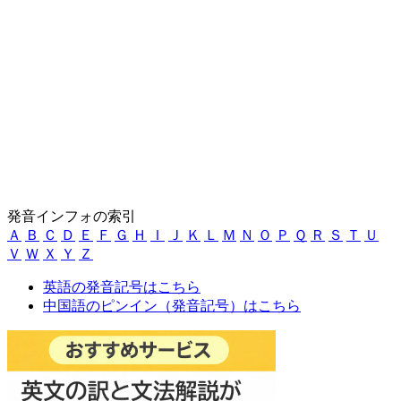
発音インフォの索引
Ａ
Ｂ
Ｃ
Ｄ
Ｅ
Ｆ
Ｇ
Ｈ
Ｉ
Ｊ
Ｋ
Ｌ
Ｍ
Ｎ
Ｏ
Ｐ
Ｑ
Ｒ
Ｓ
Ｔ
Ｕ
Ｖ
Ｗ
Ｘ
Ｙ
Ｚ
英語の発音記号はこちら
中国語のピンイン（発音記号）はこちら