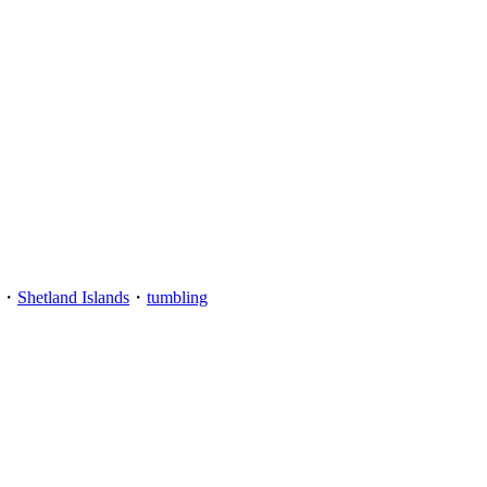
・
Shetland Islands
・
tumbling