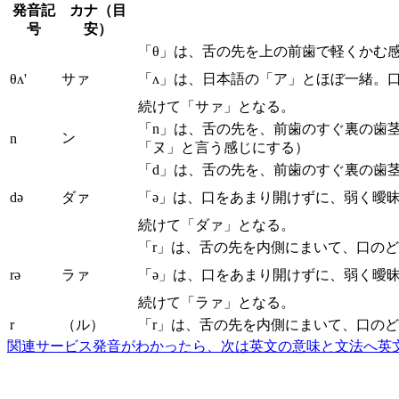
発音記
カナ（目
号
安）
「θ」は、舌の先を上の前歯で軽くかむ
θʌ'
サァ
「ʌ」は、日本語の「ア」とほぼ一緒。
続けて「サァ」となる。
「n」は、舌の先を、前歯のすぐ裏の歯
ン
n
「ヌ」と言う感じにする）
「d」は、舌の先を、前歯のすぐ裏の歯
də
ダァ
「ə」は、口をあまり開けずに、弱く曖
続けて「ダァ」となる。
「r」は、舌の先を内側にまいて、口の
rə
ラァ
「ə」は、口をあまり開けずに、弱く曖
続けて「ラァ」となる。
r
（ル）
「r」は、舌の先を内側にまいて、口の
関連サービス
発音がわかったら、次は英文の意味と文法へ
英