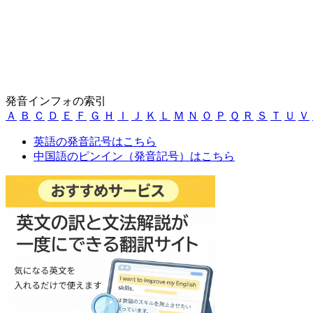
発音インフォの索引
Ａ
Ｂ
Ｃ
Ｄ
Ｅ
Ｆ
Ｇ
Ｈ
Ｉ
Ｊ
Ｋ
Ｌ
Ｍ
Ｎ
Ｏ
Ｐ
Ｑ
Ｒ
Ｓ
Ｔ
Ｕ
Ｖ
英語の発音記号はこちら
中国語のピンイン（発音記号）はこちら