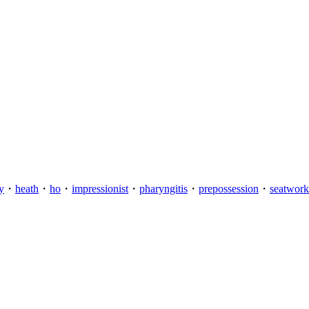
y
・
heath
・
ho
・
impressionist
・
pharyngitis
・
prepossession
・
seatwork