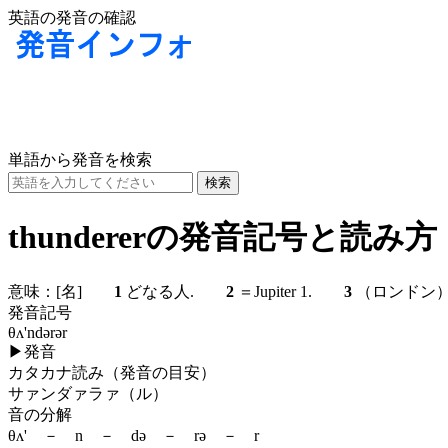
英語の発音の確認
単語から発音を検索
thundererの発音記号と読み方
意味：
[名]
1
どなる人.
2
＝Jupiter 1.
3
（ロンドン）タイ
発音記号
θʌ'ndərər
▶
発音
カタカナ読み（発音の目安）
サァンダァラァ（ル）
音の分解
θʌ' － n － də － rə － r