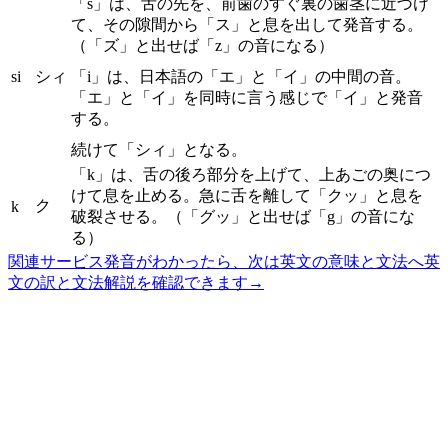
「s」は、舌の先を、前歯のすぐ裏の歯茎に近づけ
て、その隙間から「ス」と息を出して発音する。
（「ズ」と出せば「z」の音になる）
si
シィ
「i」は、日本語の「エ」と「イ」の中間の音。
「エ」と「イ」を同時に言う感じで「イ」と発音
する。
続けて「シィ」となる。
「k」は、舌の後ろ部分を上げて、上あごの奥につ
けて息を止める。急に舌を離して「クッ」と息を
ク
k
破裂させる。（「グッ」と出せば「g」の音にな
る）
関連サービス
発音がわかったら、次は英文の意味と文法へ
英
文の訳と文法解説を確認できます
→