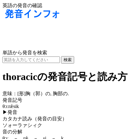
英語の発音の確認
単語から発音を検索
thoracicの発音記号と読み方
意味：
[形]
胸（郭）の, 胸部の.
発音記号
θɔːrǽsik
▶
発音
カタカナ読み（発音の目安）
ソォーラァシィク
音の分解
θɔː － rǽ － si － k