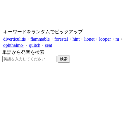
キーワードをランダムでピックアップ
diverticulitis
・
flammable
・
forestal
・
hint
・
lionet
・
looper
・
m
・
ophthalmo-
・
quitch
・
seat
単語から発音を検索