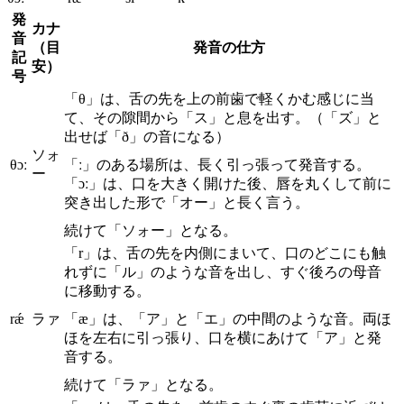
発
カナ
音
（目
発音の仕方
記
安）
号
「θ」は、舌の先を上の前歯で軽くかむ感じに当
て、その隙間から「ス」と息を出す。（「ズ」と
出せば「ð」の音になる）
ソォ
θɔː
「ː」のある場所は、長く引っ張って発音する。
ー
「ɔː」は、口を大きく開けた後、唇を丸くして前に
突き出した形で「オー」と長く言う。
続けて「ソォー」となる。
「r」は、舌の先を内側にまいて、口のどこにも触
れずに「ル」のような音を出し、すぐ後ろの母音
に移動する。
rǽ
ラァ
「æ」は、「ア」と「エ」の中間のような音。両ほ
ほを左右に引っ張り、口を横にあけて「ア」と発
音する。
続けて「ラァ」となる。