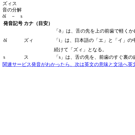
ズィス
音の分解
ðí － s
発音記号
カナ（目安）
「ð」は、舌の先を上の前歯で軽くか
ðí
ズィ
「i」は、日本語の「エ」と「イ」の
続けて「ズィ」となる。
s
ス
「s」は、舌の先を、前歯のすぐ裏の
関連サービス
発音がわかったら、次は英文の意味と文法へ
英