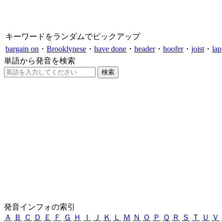
キーワードをランダムでピックアップ
bargain on
・
Brooklynese
・
have done
・
header
・
hoofer
・
joist
・
lap
単語から発音を検索
発音インフォの索引
Ａ
Ｂ
Ｃ
Ｄ
Ｅ
Ｆ
Ｇ
Ｈ
Ｉ
Ｊ
Ｋ
Ｌ
Ｍ
Ｎ
Ｏ
Ｐ
Ｑ
Ｒ
Ｓ
Ｔ
Ｕ
Ｖ