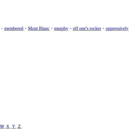
・
membered
・
Mont Blanc
・
murphy
・
off one's rocker
・
oppressively
Ｗ
Ｘ
Ｙ
Ｚ