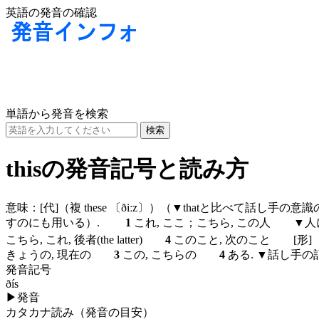
英語の発音の確認
単語から発音を検索
thisの発音記号と読み方
意味：
[代]
（複 these
〔ðiːz〕
）（▼thatと比べて話し手の意
すのにも用いる）.
1
これ, ここ；こちら, この人 ▼人
こちら, これ, 後者(the latter)
4
このこと, 次のこと
[形]
きょうの, 現在の
3
この, こちらの
4
ある. ▼話し手
発音記号
ðís
▶
発音
カタカナ読み（発音の目安）