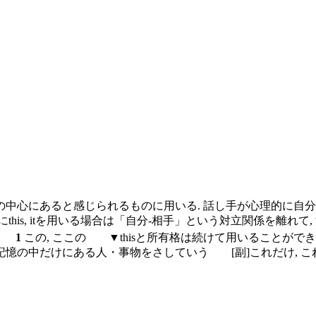
識の中心にあると感じられるものに用いる. 話し手が心理的に自
にthis, itを用いる場合は「自分-相手」という対立関係を離
1
この, ここの ▼thisと所有格は続けて用いることができ
の記憶の中だけにある人・事物をさしていう
[副]
これだけ, こ