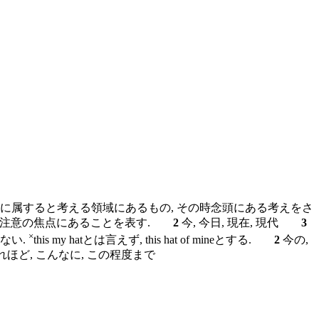
分に属すると考える領域にあるもの, その時念頭にある考えをさ
れて, 注意の焦点にあることを表す.
2
今, 今日, 現在, 現代
3
×
ない.
this my hatとは言えず, this hat of mineとする.
2
今の,
れほど, こんなに, この程度まで