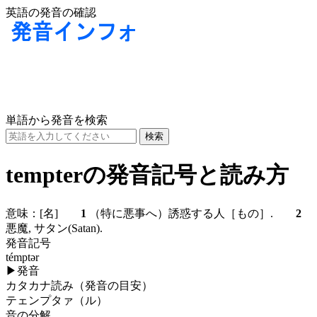
英語の発音の確認
単語から発音を検索
tempterの発音記号と読み方
意味：
[名]
1
（特に悪事へ）誘惑する人［もの］.
2
悪魔, サタン(Satan).
発音記号
témptər
▶
発音
カタカナ読み（発音の目安）
テェンプタァ（ル）
音の分解