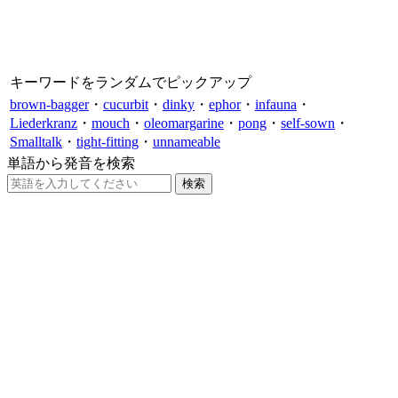
キーワードをランダムでピックアップ
brown-bagger
・
cucurbit
・
dinky
・
ephor
・
infauna
・
Liederkranz
・
mouch
・
oleomargarine
・
pong
・
self-sown
・
Smalltalk
・
tight-fitting
・
unnameable
単語から発音を検索