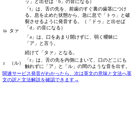
ッ」と出せば「b」の音になる）
「t」は、舌の先を、前歯のすぐ裏の歯茎につけ
る。息を止めた状態から、急に息で「トゥ」と破
裂させるように発音する。（「ドゥ」と出せば
「d」の音になる）
tə
タァ
「ə」は、口をあまり開けずに、弱く曖昧に
「ア」と言う。
続けて「タァ」となる。
「r」は、舌の先を内側にまいて、口のどこにも
（ル）
r
触れずに「ア」と「ル」の間のような音を出す。
関連サービス
発音がわかったら、次は英文の意味と文法へ
英
文の訳と文法解説を確認できます
→