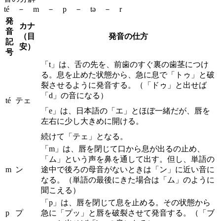
té － m － p － tə － r
発
カナ
音
（目
発音の仕方
記
安）
号
「t」は、舌の先を、前歯のすぐ裏の歯茎につけ
る。息を止めた状態から、急に息で「トゥ」と破
裂させるように発音する。（「ドゥ」と出せば
「d」の音になる）
té
テェ
「e」は、日本語の「エ」とほぼ一緒だが、唇を
左右に少し大きめに開ける。
続けて「テェ」となる。
「m」は、唇を閉じて口から息が出るの止め、
「ム」という声を鼻を通して出す。但し、単語の
m
ン
途中で後ろの母音がないときは「ン」に近い音に
なる。（単語の最後にきた場合は「ム」のように
聞こえる）
「p」は、唇を閉じて息を止める。その状態から
p
プ
急に「プッ」と唇を破裂させて発音する。（「ブ