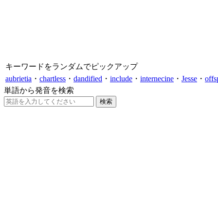
キーワードをランダムでピックアップ
aubrietia
・
chartless
・
dandified
・
include
・
internecine
・
Jesse
・
offs
単語から発音を検索