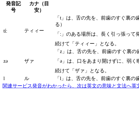
発音記
カナ（目
号
安）
「t」は、舌の先を、前歯のすぐ裏の
る）
ティィー
tíː
「ː」のある場所は、長く引っ張って
続けて「ティィー」となる。
「z」は、舌の先を、前歯のすぐ裏の
zə
ザァ
「ə」は、口をあまり開けずに、弱く
続けて「ザァ」となる。
l
ル
「l」は、舌の先を、前歯のすぐ裏の
関連サービス
発音がわかったら、次は英文の意味と文法へ
英