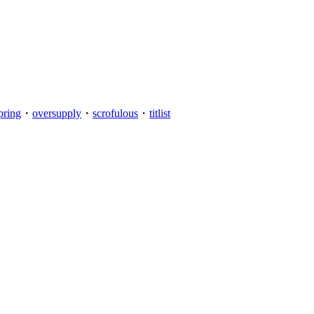
pring
・
oversupply
・
scrofulous
・
titlist