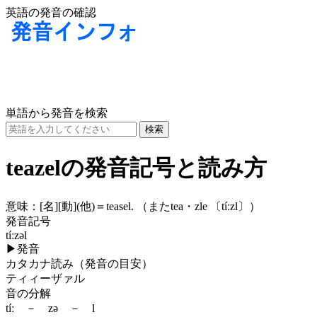
英語の発音の確認
単語から発音を検索
teazelの発音記号と読み方
意味：
[名]
[動]
(他)
＝teasel. （またtea・zle
〔tíːzl〕
）
発音記号
tíːzəl
▶
発音
カタカナ読み（発音の目安）
ティィーザァル
音の分解
tíː － zə － l