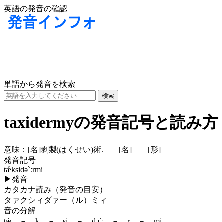
英語の発音の確認
単語から発音を検索
taxidermyの発音記号と読み方
意味：
[名]
剥製(はくせい)術.
[名]
[形]
発音記号
tǽksidə`ːrmi
▶
発音
カタカナ読み（発音の目安）
タァクシィダァー（ル）ミィ
音の分解
tǽ － k － si － də`ː － r － mi