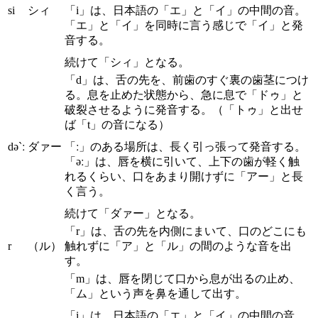
si
シィ
「i」は、日本語の「エ」と「イ」の中間の音。
「エ」と「イ」を同時に言う感じで「イ」と発
音する。
続けて「シィ」となる。
「d」は、舌の先を、前歯のすぐ裏の歯茎につけ
る。息を止めた状態から、急に息で「ドゥ」と
破裂させるように発音する。（「トゥ」と出せ
ば「t」の音になる）
də`ː
ダァー
「ː」のある場所は、長く引っ張って発音する。
「əː」は、唇を横に引いて、上下の歯が軽く触
れるくらい、口をあまり開けずに「アー」と長
く言う。
続けて「ダァー」となる。
「r」は、舌の先を内側にまいて、口のどこにも
r
（ル）
触れずに「ア」と「ル」の間のような音を出
す。
「m」は、唇を閉じて口から息が出るの止め、
「ム」という声を鼻を通して出す。
「i」は、日本語の「エ」と「イ」の中間の音。