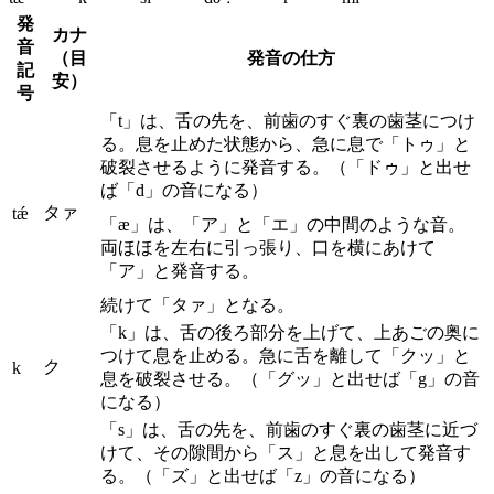
発
カナ
音
（目
発音の仕方
記
安）
号
「t」は、舌の先を、前歯のすぐ裏の歯茎につけ
る。息を止めた状態から、急に息で「トゥ」と
破裂させるように発音する。（「ドゥ」と出せ
ば「d」の音になる）
タァ
tǽ
「æ」は、「ア」と「エ」の中間のような音。
両ほほを左右に引っ張り、口を横にあけて
「ア」と発音する。
続けて「タァ」となる。
「k」は、舌の後ろ部分を上げて、上あごの奥に
つけて息を止める。急に舌を離して「クッ」と
ク
k
息を破裂させる。（「グッ」と出せば「g」の音
になる）
「s」は、舌の先を、前歯のすぐ裏の歯茎に近づ
けて、その隙間から「ス」と息を出して発音す
る。（「ズ」と出せば「z」の音になる）