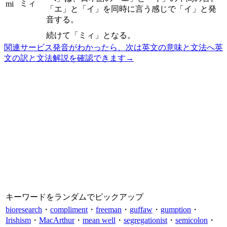
ミィ
mi
「エ」と「イ」を同時に言う感じで「イ」と発
音する。
続けて「ミィ」となる。
関連サービス
発音がわかったら、次は英文の意味と文法へ
英
文の訳と文法解説を確認できます
→
キーワードをランダムでピックアップ
bioresearch
・
compliment
・
freeman
・
guffaw
・
gumption
・
Irishism
・
MacArthur
・
mean well
・
segregationist
・
semicolon
・