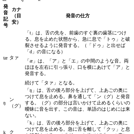
発
カナ
音
（目
発音の仕方
記
安）
号
「t」は、舌の先を、前歯のすぐ裏の歯茎につけ
る。息を止めた状態から、急に息で「トゥ」と破
裂させるように発音する。（「ドゥ」と出せば
「d」の音になる）
タァ
tæ
「æ」は、「ア」と「エ」の中間のような音。両
ほほを左右に引っ張り、口を横にあけて「ア」と
発音する。
続けて「タァ」となる。
「ŋ」は、舌の後ろ部分を上げて、上あごの奥に
つけて息を止める。鼻を通して「ン（グ）と発音
ン
ŋ
する。（グ）の部分は言いかけて止めるくらいの
（グ）
曖昧に音を出す。この音は、単語のはじめには来
ない。
「k」は、舌の後ろ部分を上げて、上あごの奥に
つけて息を止める。急に舌を離して「クッ」と息
ク
k