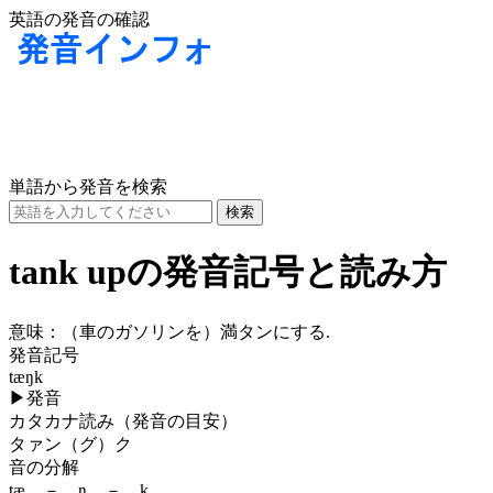
英語の発音の確認
単語から発音を検索
tank upの発音記号と読み方
意味：
（車のガソリンを）満タンにする.
発音記号
tæŋk
▶
発音
カタカナ読み（発音の目安）
タァン（グ）ク
音の分解
tæ － ŋ － k