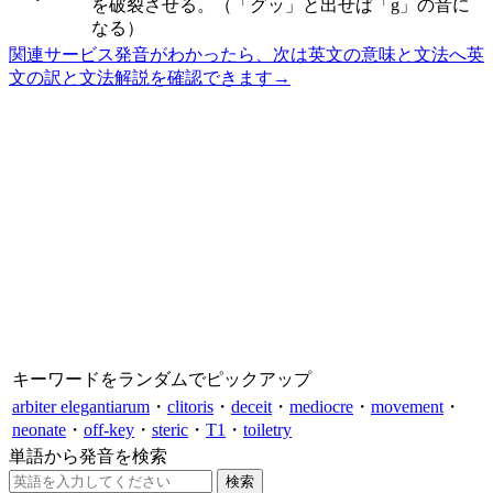
を破裂させる。（「グッ」と出せば「g」の音に
なる）
関連サービス
発音がわかったら、次は英文の意味と文法へ
英
文の訳と文法解説を確認できます
→
キーワードをランダムでピックアップ
arbiter elegantiarum
・
clitoris
・
deceit
・
mediocre
・
movement
・
neonate
・
off-key
・
steric
・
T1
・
toiletry
単語から発音を検索