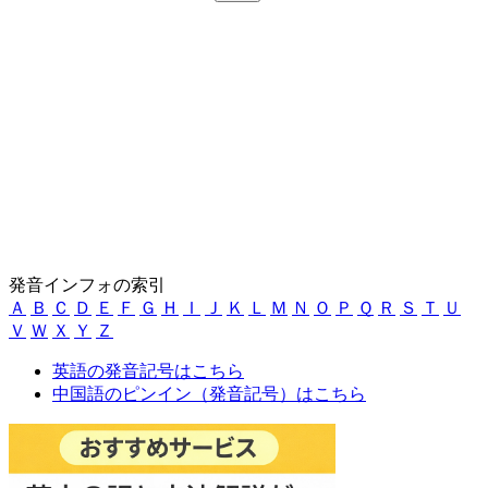
発音インフォの索引
Ａ
Ｂ
Ｃ
Ｄ
Ｅ
Ｆ
Ｇ
Ｈ
Ｉ
Ｊ
Ｋ
Ｌ
Ｍ
Ｎ
Ｏ
Ｐ
Ｑ
Ｒ
Ｓ
Ｔ
Ｕ
Ｖ
Ｗ
Ｘ
Ｙ
Ｚ
英語の発音記号はこちら
中国語のピンイン（発音記号）はこちら