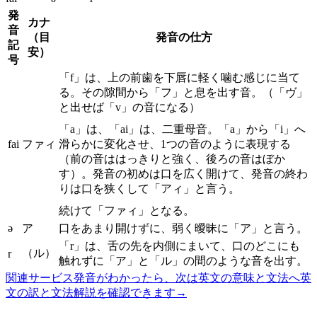
発
カナ
音
（目
発音の仕方
記
安）
号
「f」は、上の前歯を下唇に軽く噛む感じに当て
る。その隙間から「フ」と息を出す音。（「ヴ」
と出せば「v」の音になる）
「a」は、「ai」は、二重母音。「a」から「i」へ
fai
ファィ
滑らかに変化させ、1つの音のように表現する
（前の音ははっきりと強く、後ろの音はぼか
す）。発音の初めは口を広く開けて、発音の終わ
りは口を狭くして「アィ」と言う。
続けて「ファィ」となる。
ə
ア
口をあまり開けずに、弱く曖昧に「ア」と言う。
「r」は、舌の先を内側にまいて、口のどこにも
（ル）
r
触れずに「ア」と「ル」の間のような音を出す。
関連サービス
発音がわかったら、次は英文の意味と文法へ
英
文の訳と文法解説を確認できます
→