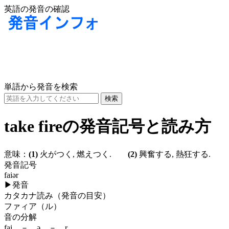
英語の発音の確認
単語から発音を検索
take fireの発音記号と読み方
意味：
(1)
火がつく, 燃えつく.
(2)
興奮する, 熱狂する.
発音記号
faiər
▶
発音
カタカナ読み（発音の目安）
ファィア（ル）
音の分解
fai － ə － r