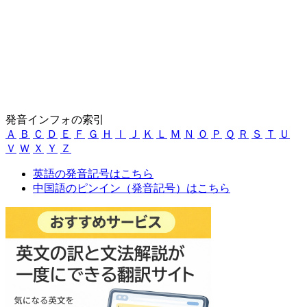
発音インフォの索引
Ａ
Ｂ
Ｃ
Ｄ
Ｅ
Ｆ
Ｇ
Ｈ
Ｉ
Ｊ
Ｋ
Ｌ
Ｍ
Ｎ
Ｏ
Ｐ
Ｑ
Ｒ
Ｓ
Ｔ
Ｕ
Ｖ
Ｗ
Ｘ
Ｙ
Ｚ
英語の発音記号はこちら
中国語のピンイン（発音記号）はこちら