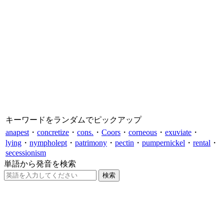
キーワードをランダムでピックアップ
anapest
・
concretize
・
cons.
・
Coors
・
corneous
・
exuviate
・
lying
・
nympholept
・
patrimony
・
pectin
・
pumpernickel
・
rental
・
secessionism
単語から発音を検索