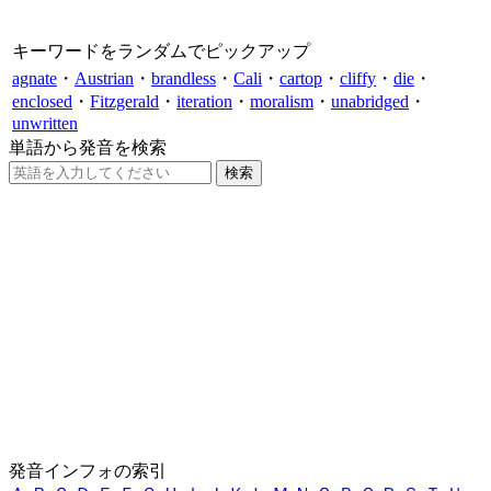
キーワードをランダムでピックアップ
agnate
・
Austrian
・
brandless
・
Cali
・
cartop
・
cliffy
・
die
・
enclosed
・
Fitzgerald
・
iteration
・
moralism
・
unabridged
・
unwritten
単語から発音を検索
発音インフォの索引