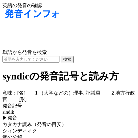
英語の発音の確認
単語から発音を検索
syndicの発音記号と読み方
意味：
[名]
1
（大学などの）理事, 評議員.
2
地方行政
官.
[形]
発音記号
síndik
▶
発音
カタカナ読み（発音の目安）
シィンディィク
音の分解