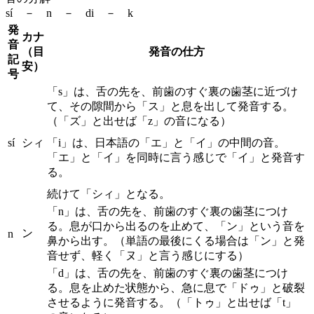
sí － n － di － k
発
カナ
音
（目
発音の仕方
記
安）
号
「s」は、舌の先を、前歯のすぐ裏の歯茎に近づけ
て、その隙間から「ス」と息を出して発音する。
（「ズ」と出せば「z」の音になる）
sí
シィ
「i」は、日本語の「エ」と「イ」の中間の音。
「エ」と「イ」を同時に言う感じで「イ」と発音す
る。
続けて「シィ」となる。
「n」は、舌の先を、前歯のすぐ裏の歯茎につけ
る。息が口から出るのを止めて、「ン」という音を
ン
n
鼻から出す。（単語の最後にくる場合は「ン」と発
音せず、軽く「ヌ」と言う感じにする）
「d」は、舌の先を、前歯のすぐ裏の歯茎につけ
る。息を止めた状態から、急に息で「ドゥ」と破裂
させるように発音する。（「トゥ」と出せば「t」