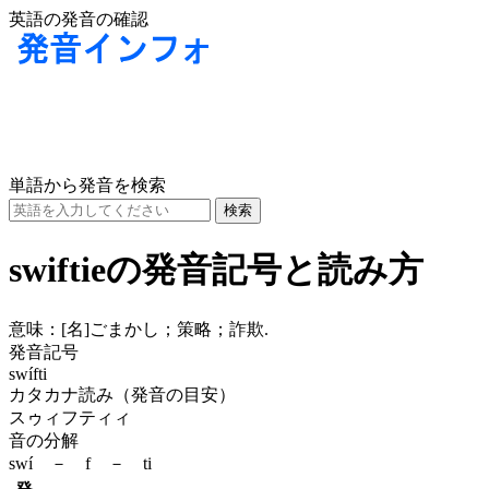
英語の発音の確認
単語から発音を検索
swiftieの発音記号と読み方
意味：
[名]
ごまかし；策略；詐欺.
発音記号
swífti
カタカナ読み（発音の目安）
スゥィフティィ
音の分解
swí － f － ti