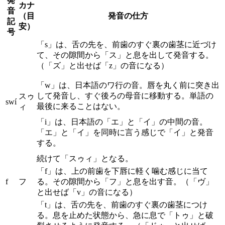
発
カナ
音
（目
発音の仕方
記
安）
号
「s」は、舌の先を、前歯のすぐ裏の歯茎に近づけ
て、その隙間から「ス」と息を出して発音する。
（「ズ」と出せば「z」の音になる）
「w」は、日本語のワ行の音。唇を丸く前に突き出
して発音し、すぐ後ろの母音に移動する。単語の
スゥ
swí
最後に来ることはない。
ィ
「i」は、日本語の「エ」と「イ」の中間の音。
「エ」と「イ」を同時に言う感じで「イ」と発音
する。
続けて「スゥィ」となる。
「f」は、上の前歯を下唇に軽く噛む感じに当て
f
フ
る。その隙間から「フ」と息を出す音。（「ヴ」
と出せば「v」の音になる）
「t」は、舌の先を、前歯のすぐ裏の歯茎につけ
る。息を止めた状態から、急に息で「トゥ」と破