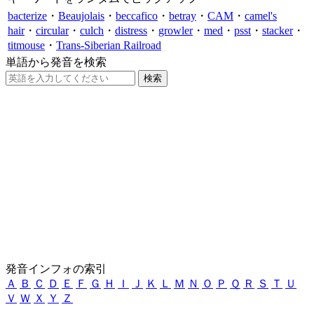
bacterize
・
Beaujolais
・
beccafico
・
betray
・
CAM
・
camel's
hair
・
circular
・
culch
・
distress
・
growler
・
med
・
psst
・
stacker
・
titmouse
・
Trans-Siberian Railroad
単語から発音を検索
発音インフォの索引
Ａ
Ｂ
Ｃ
Ｄ
Ｅ
Ｆ
Ｇ
Ｈ
Ｉ
Ｊ
Ｋ
Ｌ
Ｍ
Ｎ
Ｏ
Ｐ
Ｑ
Ｒ
Ｓ
Ｔ
Ｕ
Ｖ
Ｗ
Ｘ
Ｙ
Ｚ