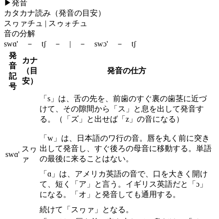
▶
発音
カタカナ読み（発音の目安）
スヮァチュ | スゥォチュ
音の分解
swɑ' － tʃ － | － swɔ' － tʃ
発
カナ
音
（目
発音の仕方
記
安）
号
「s」は、舌の先を、前歯のすぐ裏の歯茎に近づ
けて、その隙間から「ス」と息を出して発音す
る。（「ズ」と出せば「z」の音になる）
「w」は、日本語のワ行の音。唇を丸く前に突き
出して発音し、すぐ後ろの母音に移動する。単語
スヮ
swɑ'
の最後に来ることはない。
ァ
「ɑ」は、アメリカ英語の音で、口を大きく開け
て、短く「ア」と言う。イギリス英語だと「ɔ」
になる。「オ」と発音しても通用する。
続けて「スヮァ」となる。