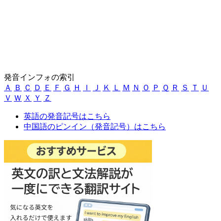
発音インフォの索引
Ａ
Ｂ
Ｃ
Ｄ
Ｅ
Ｆ
Ｇ
Ｈ
Ｉ
Ｊ
Ｋ
Ｌ
Ｍ
Ｎ
Ｏ
Ｐ
Ｑ
Ｒ
Ｓ
Ｔ
Ｕ
Ｖ
Ｗ
Ｘ
Ｙ
Ｚ
英語の発音記号はこちら
中国語のピンイン（発音記号）はこちら