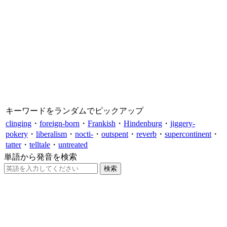
キーワードをランダムでピックアップ
clinging
・
foreign-born
・
Frankish
・
Hindenburg
・
jiggery-
pokery
・
liberalism
・
nocti-
・
outspent
・
reverb
・
supercontinent
・
tatter
・
telltale
・
untreated
単語から発音を検索