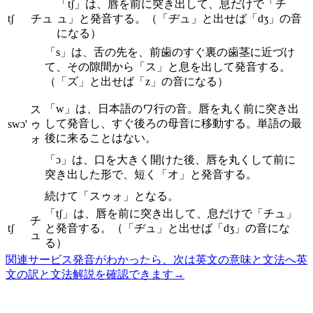
「tʃ」は、唇を前に突き出して、息だけで「チ
tʃ
チュ
ュ」と発音する。（「ヂュ」と出せば「dʒ」の音
になる）
「s」は、舌の先を、前歯のすぐ裏の歯茎に近づけ
て、その隙間から「ス」と息を出して発音する。
（「ズ」と出せば「z」の音になる）
「w」は、日本語のワ行の音。唇を丸く前に突き出
ス
して発音し、すぐ後ろの母音に移動する。単語の最
swɔ'
ゥ
後に来ることはない。
ォ
「ɔ」は、口を大きく開けた後、唇を丸くして前に
突き出した形で、短く「オ」と発音する。
続けて「スゥォ」となる。
「tʃ」は、唇を前に突き出して、息だけで「チュ」
チ
tʃ
と発音する。（「ヂュ」と出せば「dʒ」の音にな
ュ
る）
関連サービス
発音がわかったら、次は英文の意味と文法へ
英
文の訳と文法解説を確認できます
→