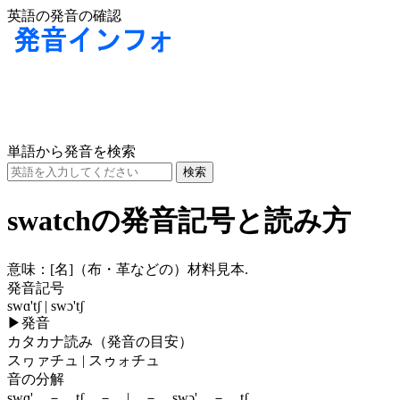
英語の発音の確認
単語から発音を検索
swatchの発音記号と読み方
意味：
[名]
（布・革などの）材料見本.
発音記号
swɑ'tʃ | swɔ'tʃ
▶
発音
カタカナ読み（発音の目安）
スヮァチュ | スゥォチュ
音の分解
swɑ' － tʃ － | － swɔ' － tʃ