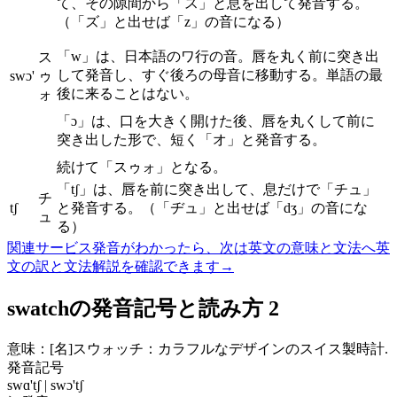
て、その隙間から「ス」と息を出して発音する。
（「ズ」と出せば「z」の音になる）
「w」は、日本語のワ行の音。唇を丸く前に突き出
ス
して発音し、すぐ後ろの母音に移動する。単語の最
swɔ'
ゥ
後に来ることはない。
ォ
「ɔ」は、口を大きく開けた後、唇を丸くして前に
突き出した形で、短く「オ」と発音する。
続けて「スゥォ」となる。
「tʃ」は、唇を前に突き出して、息だけで「チュ」
チ
tʃ
と発音する。（「ヂュ」と出せば「dʒ」の音にな
ュ
る）
関連サービス
発音がわかったら、次は英文の意味と文法へ
英
文の訳と文法解説を確認できます
→
swatchの発音記号と読み方 2
意味：
[名]
スウォッチ：カラフルなデザインのスイス製時計.
発音記号
swɑ'tʃ | swɔ'tʃ