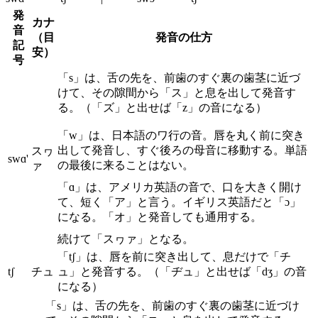
発
カナ
音
（目
発音の仕方
記
安）
号
「s」は、舌の先を、前歯のすぐ裏の歯茎に近づ
けて、その隙間から「ス」と息を出して発音す
る。（「ズ」と出せば「z」の音になる）
「w」は、日本語のワ行の音。唇を丸く前に突き
出して発音し、すぐ後ろの母音に移動する。単語
スヮ
swɑ'
の最後に来ることはない。
ァ
「ɑ」は、アメリカ英語の音で、口を大きく開け
て、短く「ア」と言う。イギリス英語だと「ɔ」
になる。「オ」と発音しても通用する。
続けて「スヮァ」となる。
「tʃ」は、唇を前に突き出して、息だけで「チ
tʃ
チュ
ュ」と発音する。（「ヂュ」と出せば「dʒ」の音
になる）
「s」は、舌の先を、前歯のすぐ裏の歯茎に近づけ