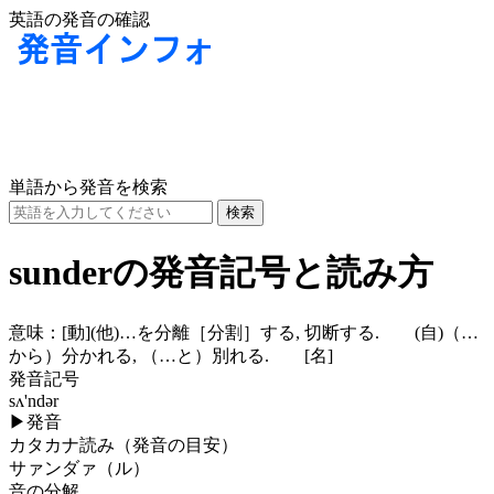
英語の発音の確認
単語から発音を検索
sunderの発音記号と読み方
意味：
[動]
(他)
…を分離［分割］する, 切断する.
(自)
（…
から）分かれる, （…と）別れる.
[名]
発音記号
sʌ'ndər
▶
発音
カタカナ読み（発音の目安）
サァンダァ（ル）
音の分解