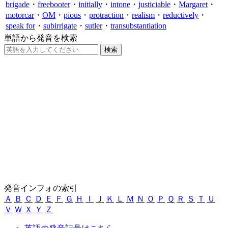
brigade
・
freebooter
・
initially
・
intone
・
justiciable
・
Margaret
・
motorcar
・
OM
・
pious
・
protraction
・
realism
・
reductively
・
speak for
・
subirrigate
・
sutler
・
transubstantiation
単語から発音を検索
発音インフォの索引
Ａ
Ｂ
Ｃ
Ｄ
Ｅ
Ｆ
Ｇ
Ｈ
Ｉ
Ｊ
Ｋ
Ｌ
Ｍ
Ｎ
Ｏ
Ｐ
Ｑ
Ｒ
Ｓ
Ｔ
Ｕ
Ｖ
Ｗ
Ｘ
Ｙ
Ｚ