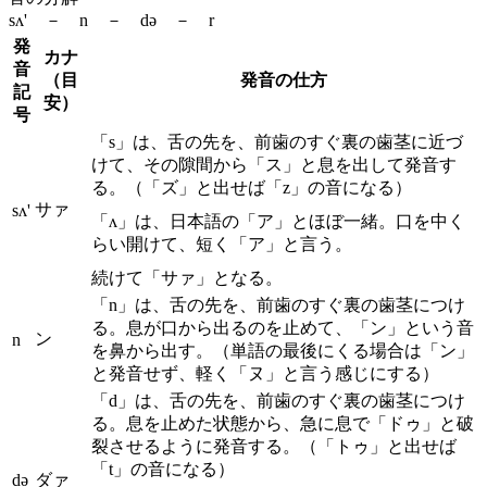
sʌ' － n － də － r
発
カナ
音
（目
発音の仕方
記
安）
号
「s」は、舌の先を、前歯のすぐ裏の歯茎に近づ
けて、その隙間から「ス」と息を出して発音す
る。（「ズ」と出せば「z」の音になる）
サァ
sʌ'
「ʌ」は、日本語の「ア」とほぼ一緒。口を中く
らい開けて、短く「ア」と言う。
続けて「サァ」となる。
「n」は、舌の先を、前歯のすぐ裏の歯茎につけ
る。息が口から出るのを止めて、「ン」という音
ン
n
を鼻から出す。（単語の最後にくる場合は「ン」
と発音せず、軽く「ヌ」と言う感じにする）
「d」は、舌の先を、前歯のすぐ裏の歯茎につけ
る。息を止めた状態から、急に息で「ドゥ」と破
裂させるように発音する。（「トゥ」と出せば
「t」の音になる）
də
ダァ